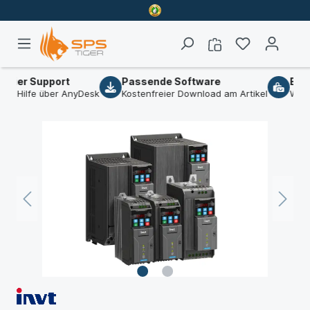
eier Support
Passende Software
B2B-
e Hilfe über AnyDesk
Kostenfreier Download am Artikel
Wir si