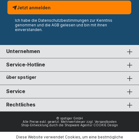
Jetzt anmelden
Ich habe die
Datenschutzbestimmungen
zur Kenntnis
genommen und die
AGB
gelesen und bin mit ihnen
einverstanden.
Unternehmen
Service-Hotline
über spstiger
Service
Rechtliches
© spstiger GmbH
Alle Preise exkl. gesetzl. Mehrwertsteuer zzgl.
Versandkosten
Shop-Entwicklung durch die
Shopware Agentur COOKIE Design
Diese Website verwendet Cookies, um eine bestmögliche