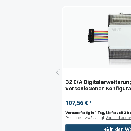
r Xinje XD SPS in
32 E/A Digitalerweiterung
onen
verschiedenen Konfigura
107,56 €
*
Tage
Versandfertig in 1 Tag, Lieferzeit 3 b
Preis exkl. MwSt., zzgl.
Versandkoste
nkorb
In den W