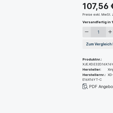
107,56 
Preise exkl. MwSt.
Versandfertig in 1
Zum Vergleich
Produktnr.:
XJE.XD.E32D.16X.16
Hersteller:
Xin
Herstellernr.:
XD
E16X16YT-C
PDF Angebot