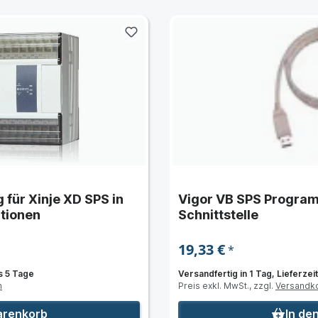
 für Xinje XD SPS in
Vigor VB SPS Program
tionen
Schnittstelle
19,33 €
*
is 5 Tage
Versandfertig in 1 Tag, Lieferzeit
n
Preis exkl. MwSt., zzgl.
Versandk
arenkorb
In de