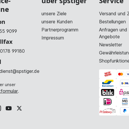
ice-
über spstiger
Service
ine
unsere Ziele
Versand und 
on
unsere Kunden
Bestellungen
Partnerprogramm
Anfragen und
55 9099
Angebote
Impressum
llfax
Newsletter
0178 99180
Gewährleistun
l
Shopfunktion
dienst@spstiger.de
er unser
formular
.