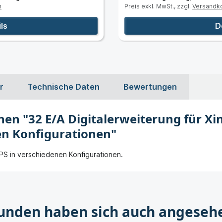
n
Preis exkl. MwSt., zzgl.
Versandk
ls
D
r
Technische Daten
Bewertungen
en "32 E/A Digitalerweiterung für Xi
en Konfigurationen"
SPS in verschiedenen Konfigurationen.
unden haben sich auch angeseh