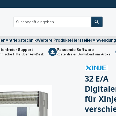
gen
Antriebstechnik
Weitere Produkte
Hersteller
Anwendung
tenfreier Support
Passende Software
hnische Hilfe über AnyDesk
Kostenfreier Download am Artikel
32 E/A
Digital
für Xinj
verschi