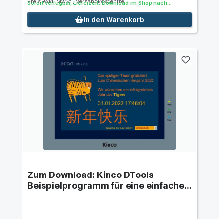
Preis exkl. MwSt., Versandkostenfrei
Sofort verfügbar, Lieferzeit: Download im Shop nach
Bestellung
In den Warenkorb
Zum Download: Kinco DTools
Beispielprogramm für eine einfache
Sprachumschaltung und Animation
für Kinco HMI