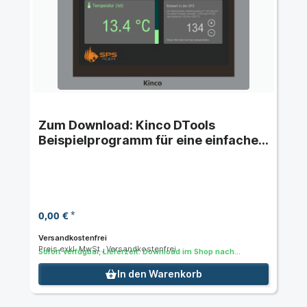
Zum Download: Kinco DTools
Beispielprogramm für eine einfache
Temperaturanzeige für Kinco HMI
0,00 €
*
Versandkostenfrei
Preis exkl. MwSt., Versandkostenfrei
Sofort verfügbar, Lieferzeit: Download im Shop nach
Bestellung
In den Warenkorb