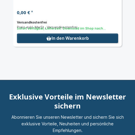
0,00 €
*
Versandkostenfrei
Preis exkl. MwSt., Versandkostenfrei
Sofort verfügbar, Lieferzeit: Download im Shop nach
Bestellung
In den Warenkorb
Exklusive Vorteile im Newsletter
sichern
Abonnieren Sie unseren Newsletter und sichern Sie sich
exklusive Vorteile, Neuheiten und persönliche
Empfehlungen.