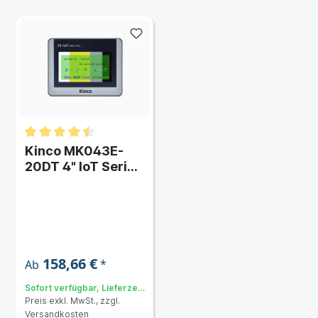
Kinco MK043E-
20DT 4" IoT Series
HMI-Touchpanel
mit Ethernet und
integrierter SPS
158,66 €
*
Ab
Sofort verfügbar, Lieferzeit:
Preis exkl. MwSt., zzgl.
3 bis 5 Tage
Versandkosten