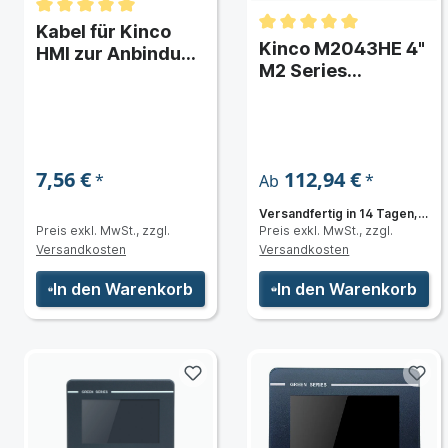
Kabel für Kinco
Kinco M2043HE 4"
HMI zur Anbindung
M2 Series
von Mitsubishi FX
Widescreen HMI-
SPS
Touchpanel
7,56 €
112,94 €
*
*
Ab
Versandfertig in 14 Tagen,
Preis exkl. MwSt., zzgl.
Preis exkl. MwSt., zzgl.
Lieferzeit 3 bis 5 Tage
Versandkosten
Versandkosten
In den Warenkorb
In den Warenkorb