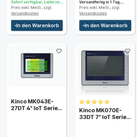
Sofort verfügbar, Lieferzeit:
Versandfertig in 1 Tag,
Preis exkl. MwSt., zzgl.
Preis exkl. MwSt., zzgl.
3 bis 5 Tage
Lieferzeit 3 bis 5 Tage
Versandkosten
Versandkosten
hnung & Typ)
In den Warenkorb
In den Warenkorb
ut (CCTV)
Kinco MK043E-
27DT 4" IoT Series
Kinco MK070E-
HMI-Touchpanel
33DT 7" IoT Series
mit Ethernet und
HMI-Touchpanel
integrierter SPS
mit Ethernet und