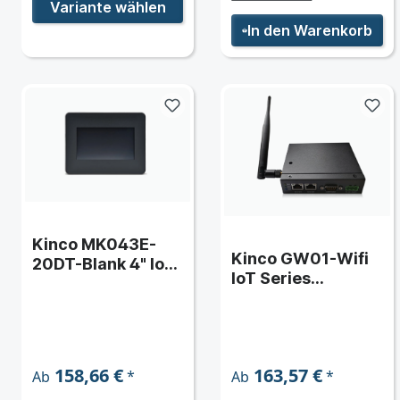
Variante wählen
In den Warenkorb
Kinco MK043E-
Kinco GW01-Wifi
20DT-Blank 4" IoT
IoT Series
Series HMI-
Remote-Service
Touchpanel mit
HMI mit Ethernet
Ethernet und
und WLAN
integrierter SPS
mit neutraler Front
158,66 €
163,57 €
*
*
Ab
Ab