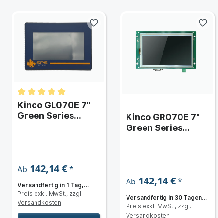
Kinco GL070E 7"
Green Series
Kinco GR070E 7"
S
Widescreen HMI-
Green Series
Touchpanel
Open-Frame HMI-
Touchpanel
142,14 €
*
Ab
142,14 €
*
Ab
Versandfertig in 1 Tag,
ür raue Umgebungen
Preis exkl. MwSt., zzgl.
Lieferzeit 3 bis 5 Tage
Versandfertig in 30 Tagen,
Versandkosten
Preis exkl. MwSt., zzgl.
Lieferzeit 3 bis 5 Tage
Versandkosten