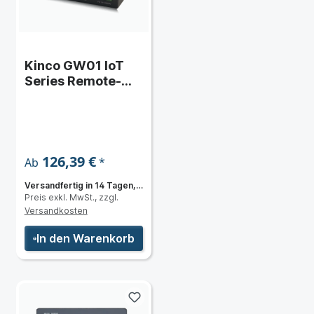
Kinco GW01 IoT
Series Remote-
Service HMI mit
Ethernet
126,39 €
*
Ab
Versandfertig in 14 Tagen,
Preis exkl. MwSt., zzgl.
Lieferzeit 2-5 Tage
Versandkosten
In den Warenkorb