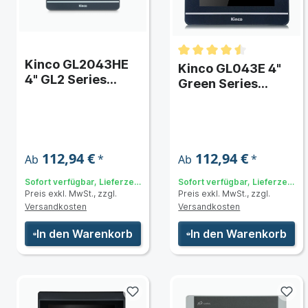
Kinco GL2043HE
g & Typ)
Kinco GL043E 4"
4" GL2 Series
Green Series
Widescreen HMI-
Widescreen HMI-
Touchpanel für
Touchpanel
DTools Pro
 & Typ)
112,94 €
112,94 €
*
*
Ab
Ab
Sofort verfügbar, Lieferzeit:
Sofort verfügbar, Lieferzeit:
Preis exkl. MwSt., zzgl.
Preis exkl. MwSt., zzgl.
3 bis 5 Tage
3 bis 5 Tage
Versandkosten
Versandkosten
In den Warenkorb
In den Warenkorb