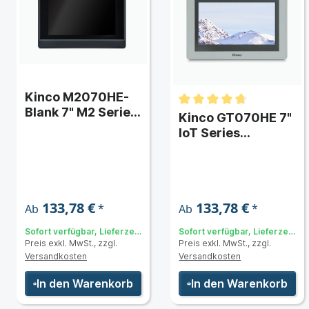
echts / oben / unten)
)
Kinco M2070HE-
Blank 7" M2 Series
Kinco GT070HE 7"
Widescreen HMI-
IoT Series
Touchpanel mit
Widescreen HMI-
Ethernet mit
Touchpanel mit
neutraler
Ethernet
Frontfolie
133,78 €
133,78 €
*
*
Ab
Ab
Sofort verfügbar, Lieferzeit:
Sofort verfügbar, Lieferzeit:
Preis exkl. MwSt., zzgl.
Preis exkl. MwSt., zzgl.
2-5 Tage
2-5 Tage
Versandkosten
Versandkosten
 und Typ)
In den Warenkorb
In den Warenkorb
g