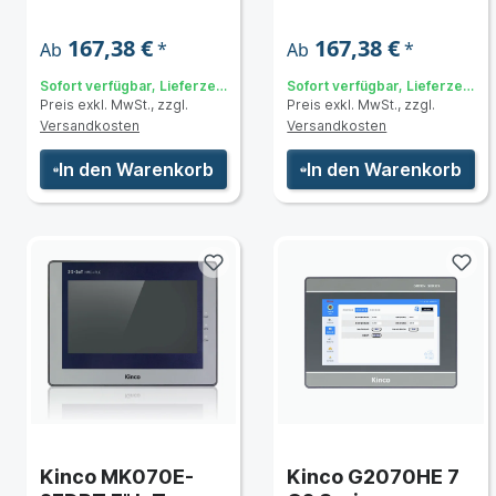
integrierter SPS
167,38 €
167,38 €
*
*
Ab
Ab
Sofort verfügbar, Lieferzeit:
Sofort verfügbar, Lieferzeit:
Preis exkl. MwSt., zzgl.
Preis exkl. MwSt., zzgl.
3 bis 5 Tage
3 bis 5 Tage
Versandkosten
Versandkosten
In den Warenkorb
In den Warenkorb
Kinco MK070E-
Kinco G2070HE 7