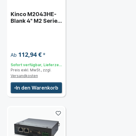
Kinco M2043HE-
Blank 4" M2 Series
Widescreen HMI-
Touchpanel mit
neutraler
Frontfolie
112,94 €
*
Ab
Sofort verfügbar, Lieferzeit:
Preis exkl. MwSt., zzgl.
3 bis 5 Tage
Versandkosten
In den Warenkorb