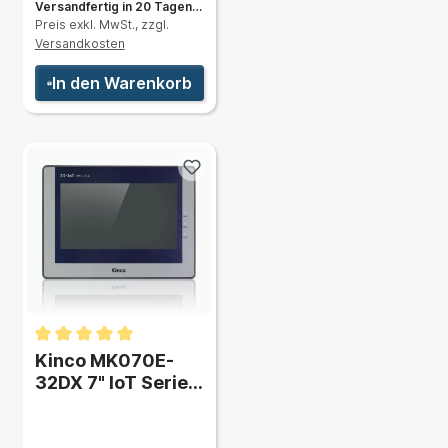
Versandfertig in 20 Tagen,
Preis exkl. MwSt., zzgl.
Lieferzeit 3 bis 5 Tage
Versandkosten
In den Warenkorb
Kinco MK070E-
32DX 7" IoT Series
HMI-Touchpanel
mit Ethernet und