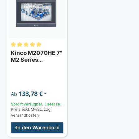
Kinco M2070HE 7"
M2 Series
Widescreen HMI-
Touchpanel mit
Ethernet
133,78 €
*
Ab
Sofort verfügbar, Lieferzeit:
Preis exkl. MwSt., zzgl.
2-5 Tage
Versandkosten
In den Warenkorb