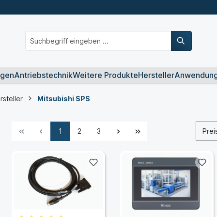
ngen
Antriebstechnik
Weitere Produkte
Hersteller
Anwendun
steller
Mitsubishi SPS
1
2
3