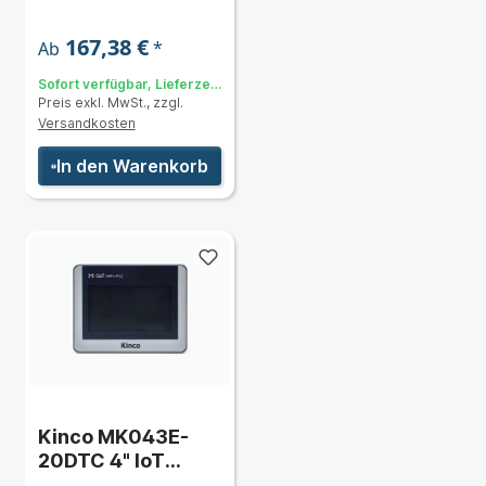
integrierter SPS
167,38 €
*
Ab
Sofort verfügbar, Lieferzeit:
Preis exkl. MwSt., zzgl.
3 bis 5 Tage
Versandkosten
In den Warenkorb
Kinco MK043E-
20DTC 4" IoT
Series HMI-