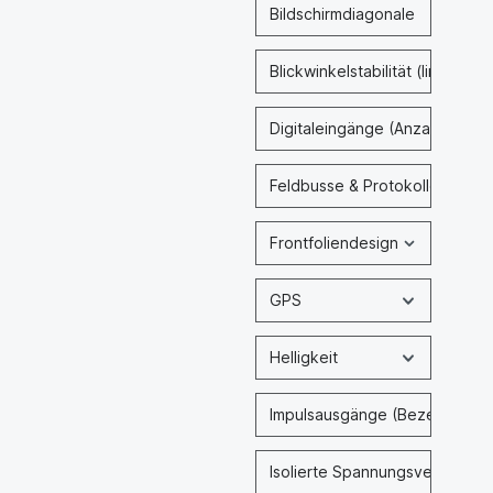
Bildschirmdiagonale
Blickwinkelstabilität (links / r
Digitaleingänge (Anzahl & Typ
Feldbusse & Protokolle
Frontfoliendesign
GPS
Helligkeit
Impulsausgänge (Bezeichnung
Isolierte Spannungsversorgun