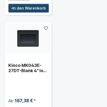
In den Warenkorb
Kinco MK043E-
27DT-Blank 4" IoT
Series HMI-
Touchpanel mit
Ethernet und
integrierter SPS
mit neutraler Front
167,38 €
*
Ab