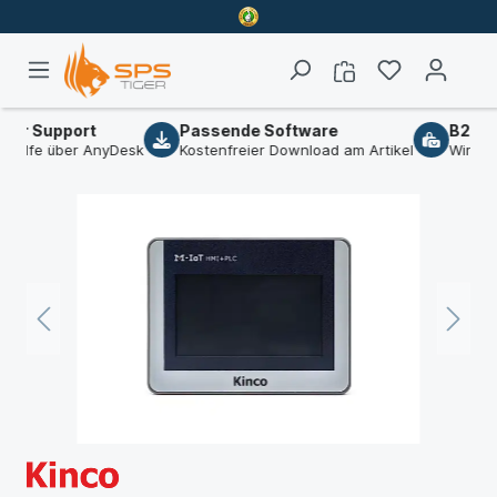
er Support
Passende Software
B2B-Sh
ilfe über AnyDesk
Kostenfreier Download am Artikel
Wir sind