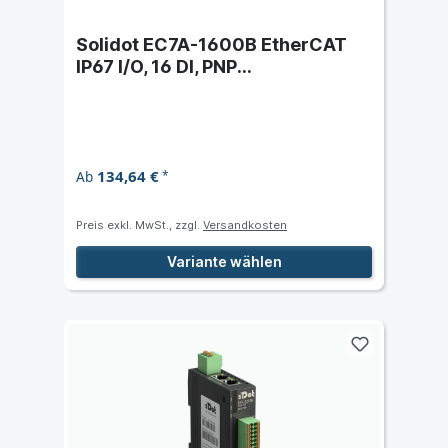
Solidot EC7A-1600B EtherCAT
IP67 I/O, 16 DI, PNP
(Metallgehäuse)
134,64 €
Ab
*
Preis exkl. MwSt., zzgl.
Versandkosten
Variante wählen