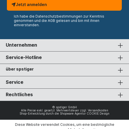
Jetzt anmelden
Ich habe die
Datenschutzbestimmungen
zur Kenntnis
genommen und die
AGB
gelesen und bin mit ihnen
einverstanden.
Unternehmen
Service-Hotline
über spstiger
Service
Rechtliches
© spstiger GmbH
Alle Preise exkl. gesetzl. Mehrwertsteuer zzgl.
Versandkosten
Shop-Entwicklung durch die
Shopware Agentur COOKIE Design
Diese Website verwendet Cookies, um eine bestmögliche