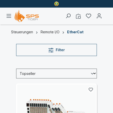
Steuerungen
Remote I/O
EtherCat
Filter