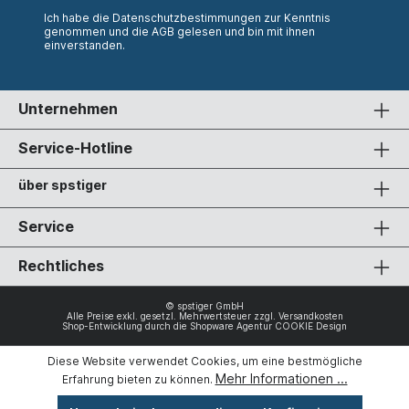
Ich habe die
Datenschutzbestimmungen
zur Kenntnis
genommen und die
AGB
gelesen und bin mit ihnen
einverstanden.
Unternehmen
Service-Hotline
über spstiger
Service
Rechtliches
© spstiger GmbH
Alle Preise exkl. gesetzl. Mehrwertsteuer zzgl.
Versandkosten
Shop-Entwicklung durch die
Shopware Agentur COOKIE Design
Diese Website verwendet Cookies, um eine bestmögliche
Mehr Informationen ...
Erfahrung bieten zu können.