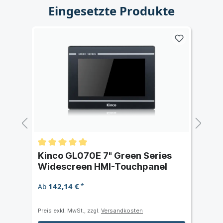
Eingesetzte Produkte
Kinco GL070E 7" Green Series
Ki
Widescreen HMI-Touchpanel
Wi
142,14 €
Ab
*
Ab
Preis exkl. MwSt., zzgl.
Versandkosten
Prei