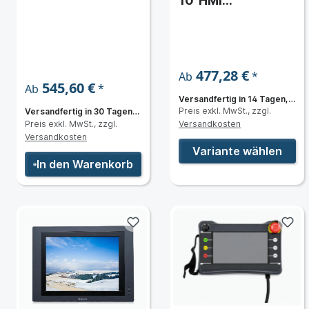
10"HMI
Touchpanel
handgeführt
477,28 €
*
Ab
545,60 €
*
Ab
Versandfertig in 14 Tagen,
Preis exkl. MwSt., zzgl.
Lieferzeit 3 bis 5 Tage
Versandfertig in 30 Tagen,
Preis exkl. MwSt., zzgl.
Versandkosten
Lieferzeit 10-15 Tage
Versandkosten
Variante wählen
In den Warenkorb
ut (CCTV)