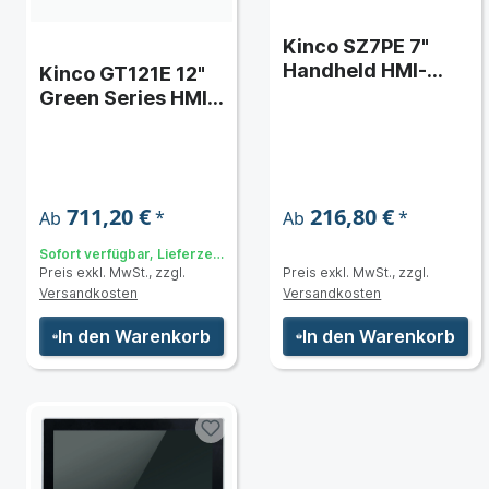
Kinco SZ7PE 7"
Handheld HMI-
Kinco GT121E 12"
Touchpanel mit
Green Series HMI-
Ethernet und RS-
Touchpanel
485
711,20 €
216,80 €
*
*
Ab
Ab
Sofort verfügbar, Lieferzeit:
Preis exkl. MwSt., zzgl.
Preis exkl. MwSt., zzgl.
3 bis 5 Tage
Versandkosten
Versandkosten
In den Warenkorb
In den Warenkorb