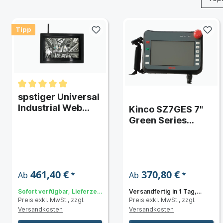
Tipp
spstiger Universal
Industrial Web
Kinco SZ7GES 7"
Panel 10"
Green Series
LAN/WLAN
Widescreen HMI-
(HTML5)
Touchpanel - mit 5
Meter Kabel
461,40 €
370,80 €
*
*
Ab
Ab
Sofort verfügbar, Lieferzeit:
Versandfertig in 1 Tag,
Preis exkl. MwSt., zzgl.
Preis exkl. MwSt., zzgl.
3 bis 5 Tage
Lieferzeit 3 bis 5 Tage
Versandkosten
Versandkosten