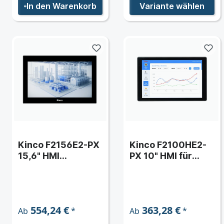
In den Warenkorb
Variante wählen
Kinco F2156E2-PX
Kinco F2100HE2-
15,6" HMI
PX 10" HMI für
kapazitiv,
DTools Pro mit
1920×1080,
kapazitivem Glas-
2×ETH, IP65
Touch
554,24 €
363,28 €
*
*
Ab
Ab