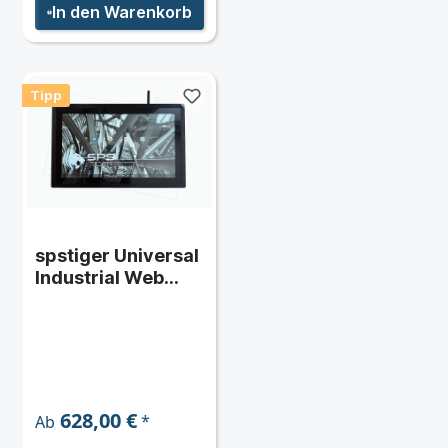
In den Warenkorb
Tipp
spstiger Universal
Industrial Web
Panel 15"
LAN/WLAN
(HTML5)
628,00 €
*
Ab