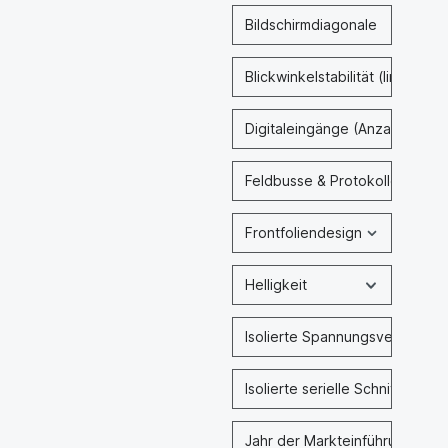
Bildschirmdiagonale
Blickwinkelstabilität (links / r
Digitaleingänge (Anzahl & Typ
Feldbusse & Protokolle
Frontfoliendesign
Helligkeit
Isolierte Spannungsversorgun
Isolierte serielle Schnittstelle
Jahr der Markteinführung