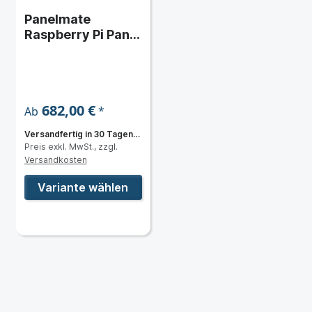
Panelmate
Raspberry Pi Panel
PC
682,00 €
*
Ab
Versandfertig in 30 Tagen,
Preis exkl. MwSt., zzgl.
Lieferzeit 3 bis 5 Tage
Versandkosten
Variante wählen