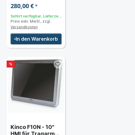
280,00 €
*
Sofort verfügbar, Lieferzeit:
Preis exkl. MwSt., zzgl.
3 bis 5 Tage
Versandkosten
In den Warenkorb
%
Kinco F10N - 10"
HMI für Tragarm-