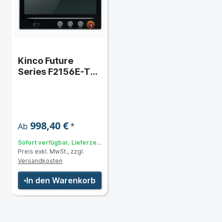
Kinco Future
Series F2156E-TX
mit Notaus
998,40 €
*
Ab
Sofort verfügbar, Lieferzeit:
Preis exkl. MwSt., zzgl.
3 bis 5 Tage
Versandkosten
In den Warenkorb