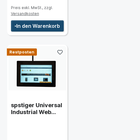
Preis exkl. MwSt., zzgl.
Versandkosten
In den Warenkorb
Restposten
spstiger Universal
Industrial Web
Panel 10"
LAN/WLAN
(HTML5) ECO