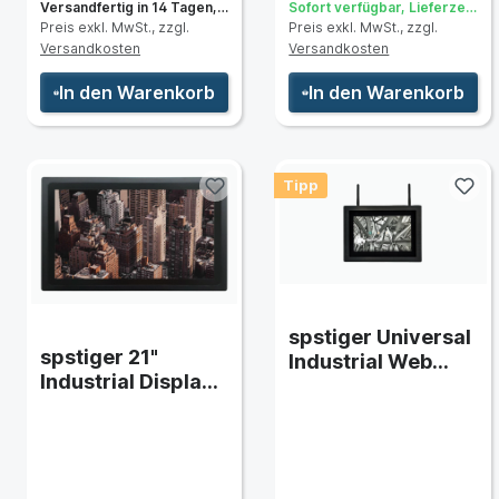
Versandfertig in 14 Tagen,
Sofort verfügbar, Lieferzeit:
Preis exkl. MwSt., zzgl.
Preis exkl. MwSt., zzgl.
Lieferzeit 3 bis 5 Tage
3 bis 5 Tage
Versandkosten
Versandkosten
echts / oben / unten)
In den Warenkorb
In den Warenkorb
)
Tipp
spstiger Universal
spstiger 21"
Industrial Web
g
Industrial Display
Panel 10"
mit HDMI und
LAN/WLAN/4G
Touch
(HTML5)