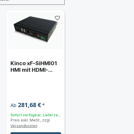
Kinco xF-SiHMI01
HMI mit HDMI-
Schnittstelle ohne
Display
281,68 €
*
Ab
Sofort verfügbar, Lieferzeit:
Preis exkl. MwSt., zzgl.
3 bis 5 Tage
Versandkosten