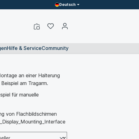
Deutsch
gen
Hilfe & Service
Community
Montage an einer Halterung
 Beispiel am Tragarm.
piel für manuelle
ng von Flachbildschirmen
at_Display_Mounting_Interface