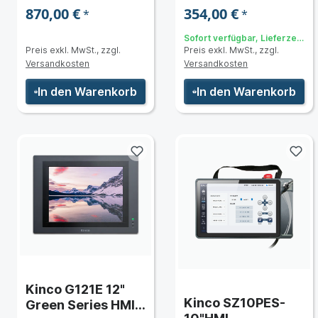
870,00 €
354,00 €
*
*
Sofort verfügbar, Lieferzeit:
Preis exkl. MwSt., zzgl.
Preis exkl. MwSt., zzgl.
3 bis 5 Tage
Versandkosten
Versandkosten
In den Warenkorb
In den Warenkorb
S
ür raue Umgebungen
Kinco G121E 12"
Kinco SZ10PES-
Green Series HMI-