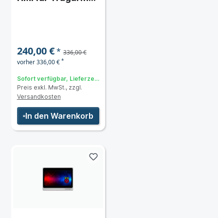
oder
Wandmontage
(VESA-Halterung)
- kein Ethernet -
240,00 €
*
Auslaufmodell
336,00 €
*
vorher 336,00 €
Sofort verfügbar, Lieferzeit:
Preis exkl. MwSt., zzgl.
2-5 Tage
Versandkosten
In den Warenkorb