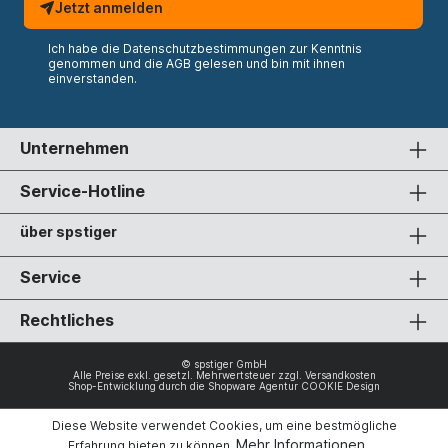
Jetzt anmelden
Ich habe die
Datenschutzbestimmungen
zur Kenntnis
genommen und die
AGB
gelesen und bin mit ihnen
einverstanden.
Unternehmen
Service-Hotline
über spstiger
Service
Rechtliches
© spstiger GmbH
Alle Preise exkl. gesetzl. Mehrwertsteuer zzgl.
Versandkosten
Shop-Entwicklung durch die
Shopware Agentur COOKIE Design
Diese Website verwendet Cookies, um eine bestmögliche
Mehr Informationen ...
Erfahrung bieten zu können.