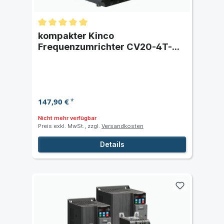
kompakter Kinco
Frequenzumrichter CV20-4T-
0022G (2,2 kW) dreiphasig 400
VAC
147,90 €
*
Nicht mehr verfügbar
Preis exkl. MwSt., zzgl.
Versandkosten
Details