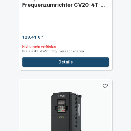
Frequenzumrichter CV20-4T-
0007G (0,75 kW) dreiphasig
400 VAC
129,41 €
*
Nicht mehr verfügbar
Preis exkl. MwSt., zzgl.
Versandkosten
Details