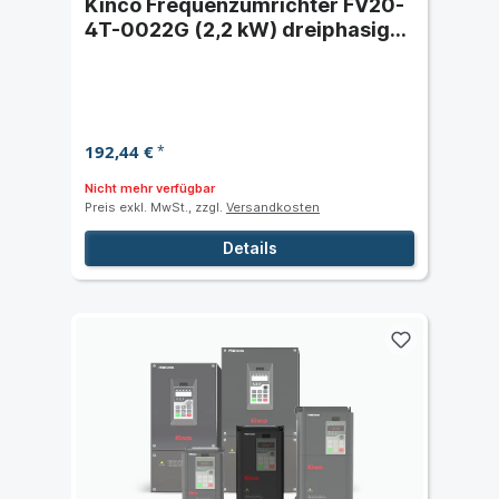
Kinco Frequenzumrichter FV20-
4T-0022G (2,2 kW) dreiphasig
400 VAC
192,44 €
*
Nicht mehr verfügbar
Preis exkl. MwSt., zzgl.
Versandkosten
Details