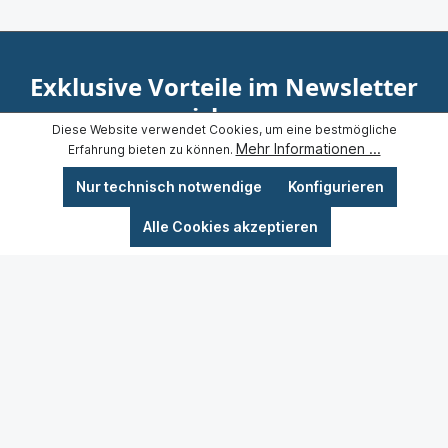
Exklusive Vorteile im Newsletter
sichern
Diese Website verwendet Cookies, um eine bestmögliche
Mehr Informationen ...
Erfahrung bieten zu können.
Abonnieren Sie unseren Newsletter und sichern Sie sich
exklusive Vorteile, Neuheiten und persönliche
Nur technisch notwendige
Konfigurieren
Empfehlungen.
Alle Cookies akzeptieren
Jetzt anmelden
Ich habe die
Datenschutzbestimmungen
zur Kenntnis
genommen und die
AGB
gelesen und bin mit ihnen
einverstanden.