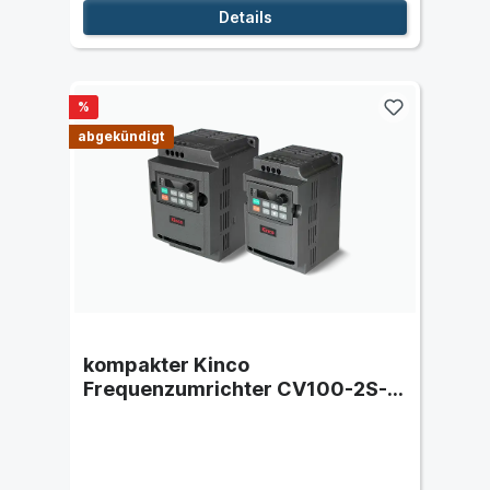
Details
%
abgekündigt
kompakter Kinco
Frequenzumrichter CV100-2S-
0022G (2,2 kW) einphasig 230
VAC