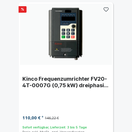
%
Kinco Frequenzumrichter FV20-
4T-0007G (0,75 kW) dreiphasig
400 VAC
110,00 €
*
146,22 €
Sofort verfügbar, Lieferzeit: 3 bis 5 Tage