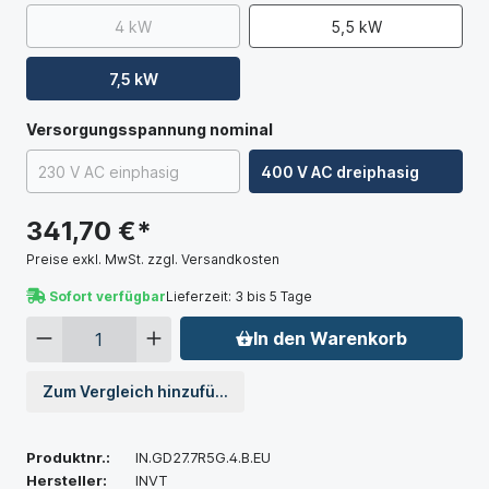
4 kW
5,5 kW
7,5 kW
Versorgungsspannung nominal
230 V AC einphasig
400 V AC dreiphasig
341,70 €*
Preise exkl. MwSt. zzgl. Versandkosten
Sofort verfügbar
Lieferzeit: 3 bis 5 Tage
In den Warenkorb
Zum Vergleich hinzufügen
Produktnr.:
IN.GD27.7R5G.4.B.EU
Hersteller:
INVT