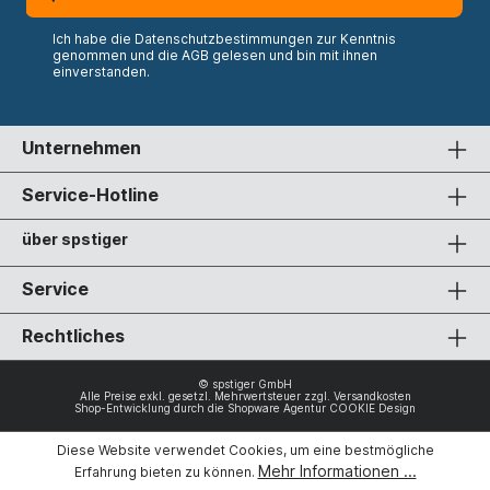
Ich habe die
Datenschutzbestimmungen
zur Kenntnis
genommen und die
AGB
gelesen und bin mit ihnen
einverstanden.
Unternehmen
Service-Hotline
über spstiger
Service
Rechtliches
© spstiger GmbH
Alle Preise exkl. gesetzl. Mehrwertsteuer zzgl.
Versandkosten
Shop-Entwicklung durch die
Shopware Agentur COOKIE Design
Diese Website verwendet Cookies, um eine bestmögliche
Mehr Informationen ...
Erfahrung bieten zu können.