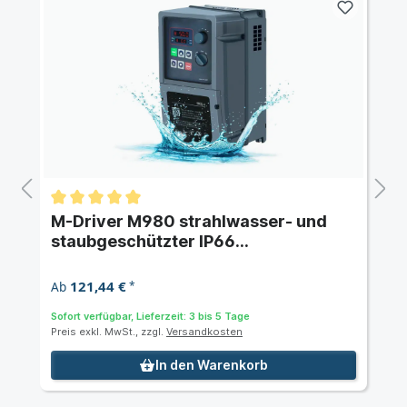
M-Driver M980 strahlwasser- und
staubgeschützter IP66
Frequenzumrichter mit 2,2 kW 400 V
AC dreiphasig
121,44 €
Ab
*
Sofort verfügbar, Lieferzeit: 3 bis 5 Tage
Preis exkl. MwSt., zzgl.
Versandkosten
In den Warenkorb