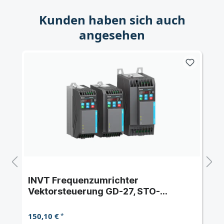
Kunden haben sich auch
angesehen
INVT Frequenzumrichter
Vektorsteuerung GD-27, STO-
Funktion, anwendbar für AM und PM,
IP20
150,10 €
*