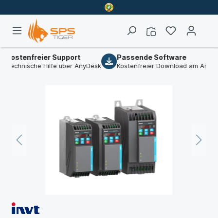
enfreier Support
Passende Software
B
nische Hilfe über AnyDesk
Kostenfreier Download am Artikel
W