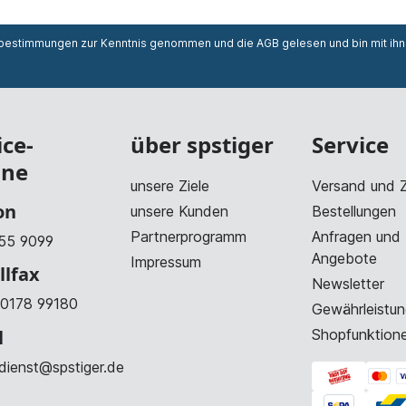
zbestimmungen
zur Kenntnis genommen und die
AGB
gelesen und bin mit ih
ice-
über spstiger
Service
ine
unsere Ziele
Versand und 
on
unsere Kunden
Bestellungen
Partnerprogramm
Anfragen und
55 9099
Angebote
Impressum
llfax
Newsletter
0178 99180
Gewährleistun
l
Shopfunktion
dienst@spstiger.de