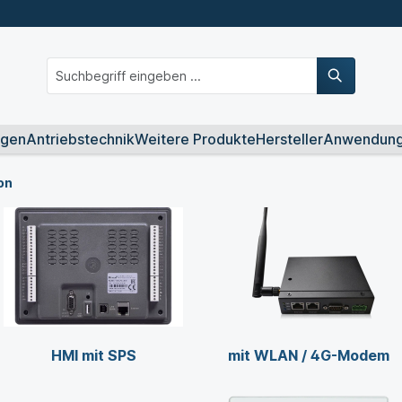
ngen
Antriebstechnik
Weitere Produkte
Hersteller
Anwendun
on
HMI mit SPS
mit WLAN / 4G-Modem