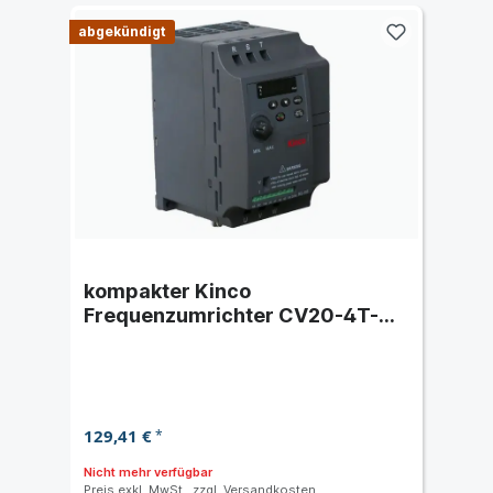
abgekündigt
kompakter Kinco
Frequenzumrichter CV20-4T-
0007G (0,75 kW) dreiphasig
400 VAC
129,41 €
*
Nicht mehr verfügbar
Preis exkl. MwSt., zzgl.
Versandkosten