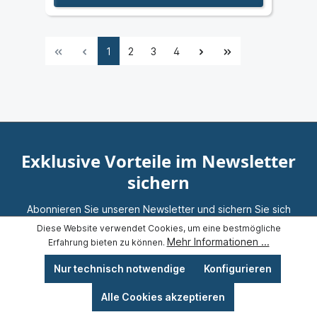
1
2
3
4
Exklusive Vorteile im Newsletter
sichern
Abonnieren Sie unseren Newsletter und sichern Sie sich
exklusive Vorteile, Neuheiten und persönliche
Diese Website verwendet Cookies, um eine bestmögliche
Empfehlungen.
Mehr Informationen ...
Erfahrung bieten zu können.
Nur technisch notwendige
Konfigurieren
Alle Cookies akzeptieren