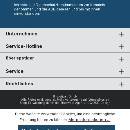
Ich habe die
Datenschutzbestimmungen
zur Kenntnis
genommen und die
AGB
gelesen und bin mit ihnen
einverstanden.
Unternehmen
Service-Hotline
über spstiger
Service
Rechtliches
© spstiger GmbH
Alle Preise exkl. gesetzl. Mehrwertsteuer zzgl.
Versandkosten
Shop-Entwicklung durch die
Shopware Agentur COOKIE Design
Diese Website verwendet Cookies, um eine bestmögliche
Mehr Informationen ...
Erfahrung bieten zu können.