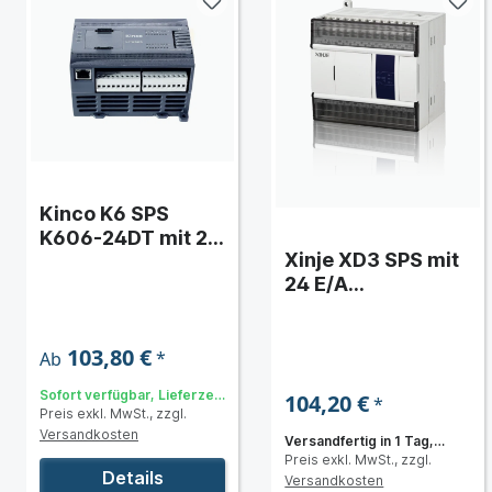
g & Typ)
Kinco K6 SPS
K606-24DT mit 24
Xinje XD3 SPS mit
V DC-10
24 E/A
Transistor
 & Typ)
(erweiterbar)
103,80 €
*
Ab
)
Sofort verfügbar, Lieferzeit:
104,20 €
*
Preis exkl. MwSt., zzgl.
3 bis 5 Tage
Versandkosten
Versandfertig in 1 Tag,
Preis exkl. MwSt., zzgl.
Lieferzeit 3 bis 5 Tage
Details
Versandkosten