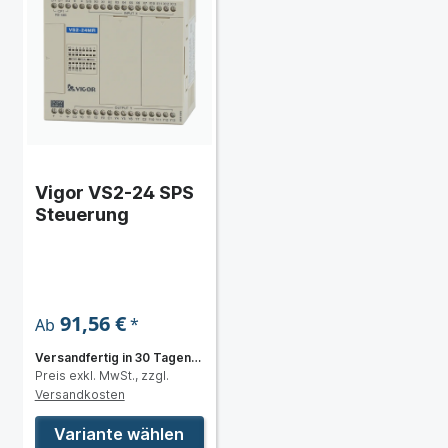
Vigor VS2-24 SPS
Steuerung
91,56 €
*
Ab
Versandfertig in 30 Tagen,
Preis exkl. MwSt., zzgl.
Lieferzeit 6 bis 8 Wochen
Versandkosten
Variante wählen