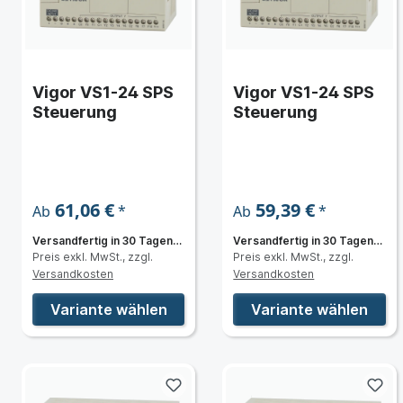
Vigor VS1-24 SPS
Vigor VS1-24 SPS
Steuerung
Steuerung
61,06 €
59,39 €
*
*
Ab
Ab
Versandfertig in 30 Tagen,
Versandfertig in 30 Tagen,
Preis exkl. MwSt., zzgl.
Preis exkl. MwSt., zzgl.
Lieferzeit 6 bis 8 Wochen
Lieferzeit 6 bis 8 Wochen
Versandkosten
Versandkosten
Variante wählen
Variante wählen