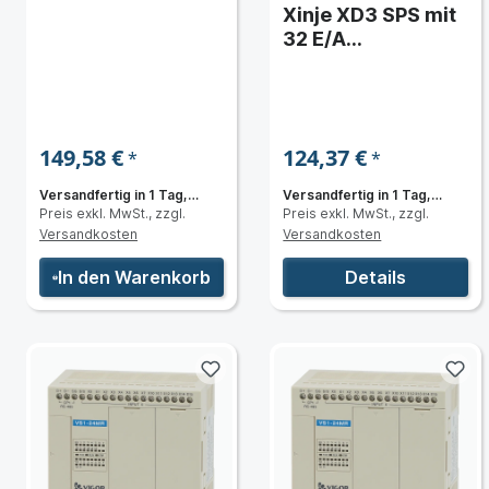
(erweiterbar)
Xinje XD3 SPS mit
32 E/A
(erweiterbar)
149,58 €
124,37 €
*
*
Versandfertig in 1 Tag,
Versandfertig in 1 Tag,
Preis exkl. MwSt., zzgl.
Preis exkl. MwSt., zzgl.
Lieferzeit 3 bis 5 Tage
Lieferzeit 3 bis 5 Tage
Versandkosten
Versandkosten
In den Warenkorb
Details