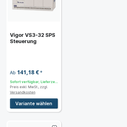
Vigor VS3-32 SPS
Steuerung
141,18 €
*
Ab
Sofort verfügbar, Lieferzeit:
Preis exkl. MwSt., zzgl.
3 bis 5 Tage
Versandkosten
Variante wählen