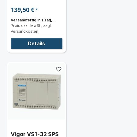
139,50 €
*
Versandfertig in 1 Tag,
Preis exkl. MwSt., zzgl.
Lieferzeit 3 bis 5 Tage
Versandkosten
Details
Vigor VS1-32 SPS