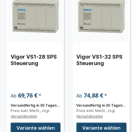
Vigor VS1-28 SPS
Vigor VS1-32 SPS
Steuerung
Steuerung
69,76 €
74,88 €
*
*
Ab
Ab
Versandfertig in 30 Tagen,
Versandfertig in 30 Tagen,
Preis exkl. MwSt., zzgl.
Preis exkl. MwSt., zzgl.
Lieferzeit 6 bis 8 Wochen
Lieferzeit 6 bis 8 Wochen
Versandkosten
Versandkosten
Variante wählen
Variante wählen