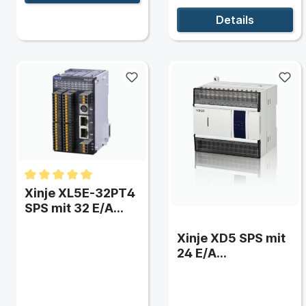
Details
 und Typ)
Xinje XL5E-32PT4
SPS mit 32 E/A
(erweiterbar) und
Ethernet
Xinje XD5 SPS mit
24 E/A
(erweiterbar)