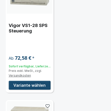
Vigor VS1-28 SPS
Steuerung
72,58 €
*
Ab
Sofort verfügbar, Lieferzeit:
Preis exkl. MwSt., zzgl.
3 bis 5 Tage
Versandkosten
Variante wählen