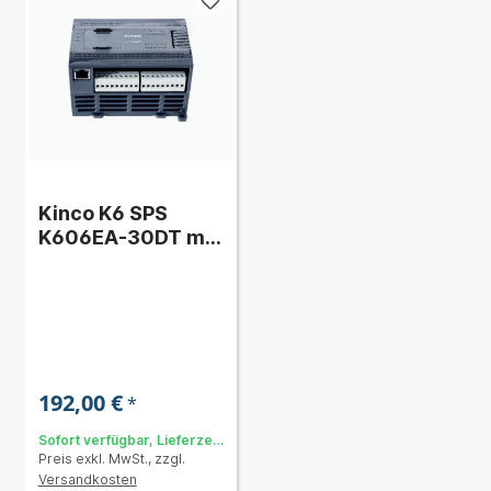
Kinco K6 SPS
K606EA-30DT mit
30 E/A
192,00 €
*
Sofort verfügbar, Lieferzeit:
Preis exkl. MwSt., zzgl.
2-5 Tage
Versandkosten