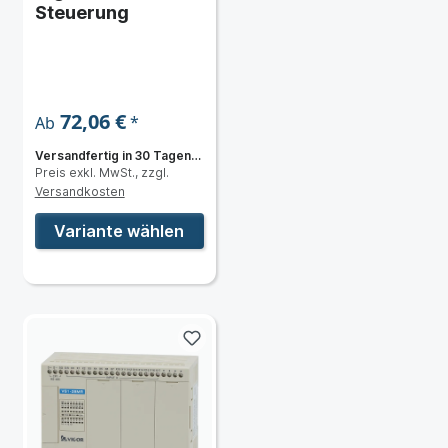
Steuerung
72,06 €
*
Ab
Versandfertig in 30 Tagen,
Preis exkl. MwSt., zzgl.
Lieferzeit 3 bis 5 Tage
Versandkosten
Variante wählen