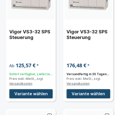
Vigor VS3-32 SPS
Vigor VS3-32 SPS
Steuerung
Steuerung
125,57 €
176,48 €
*
*
Ab
Sofort verfügbar, Lieferzeit:
Versandfertig in 30 Tagen,
Preis exkl. MwSt., zzgl.
Preis exkl. MwSt., zzgl.
3 bis 5 Tage
Lieferzeit 3 bis 5 Tage
Versandkosten
Versandkosten
Variante wählen
Variante wählen