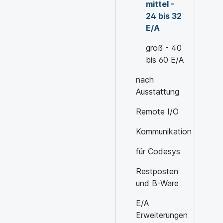
mittel -
24 bis 32
E/A
groß - 40
bis 60 E/A
nach
Ausstattung
Remote I/O
Kommunikation
für Codesys
Restposten
und B-Ware
E/A
Erweiterungen