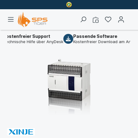
tenfreier Support
Passende Software
hnische Hilfe über AnyDesk
Kostenfreier Download am Artikel