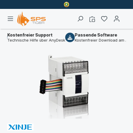
ostenfreier Support
Passende Software
echnische Hilfe über AnyDesk
Kostenfreier Download am Artikel