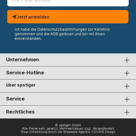
Jetzt anmelden
Ich habe die
Datenschutzbestimmungen
zur Kenntnis
genommen und die
AGB
gelesen und bin mit ihnen
einverstanden.
Unternehmen
Service-Hotline
über spstiger
Service
Rechtliches
© spstiger GmbH
Alle Preise exkl. gesetzl. Mehrwertsteuer zzgl.
Versandkosten
Shop-Entwicklung durch die
Shopware Agentur COOKIE Design