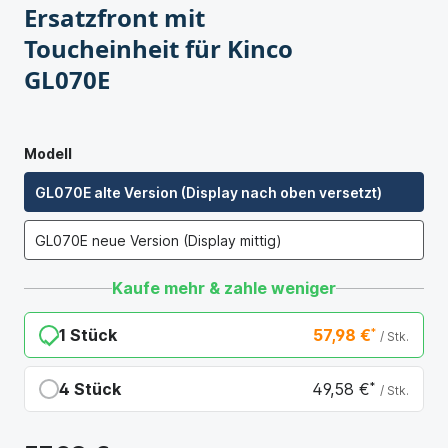
Ersatzfront mit
Toucheinheit für Kinco
GL070E
Modell
GL070E alte Version (Display nach oben versetzt)
GL070E neue Version (Display mittig)
Kaufe mehr & zahle weniger
1 Stück
57,98 €
*
/ Stk.
4 Stück
49,58 €
*
/ Stk.
Du sparst 8,40 €