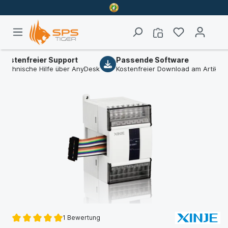
enfreier Support
Passende Software
B
nische Hilfe über AnyDesk
Kostenfreier Download am Artikel
W
1 Bewertung