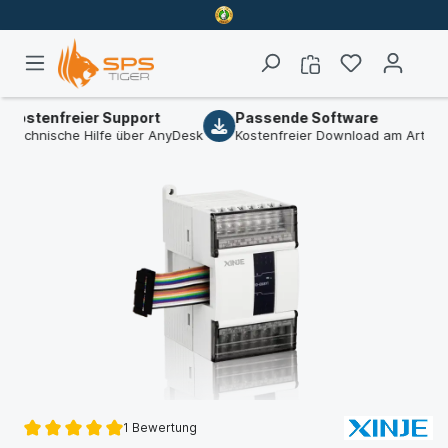
tenfreier Support
Passende Software
hnische Hilfe über AnyDesk
Kostenfreier Download am Artikel
1 Bewertung