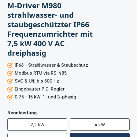
M-Driver M980
strahlwasser- und
staubgeschützter IP66
Frequenzumrichter mit
7,5 kW 400 V AC
dreiphasig
IP66 – Strahlwasser & Staubschutz
Modbus RTU via RS-485
SVC & U/f, bis 500 Hz
Eingebauter PID-Regler
0,75 – 15 kW, 1- und 3-phasig
Nennleistung
2,2 kW
4 kW