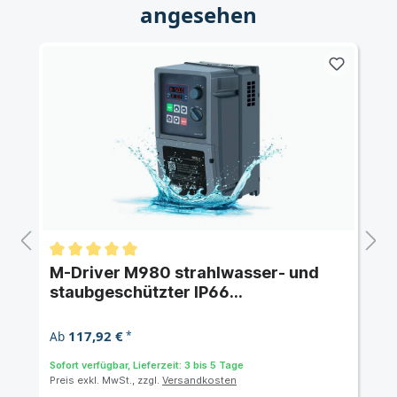
angesehen
M-Driver M980 strahlwasser- und
staubgeschützter IP66
Frequenzumrichter mit 2,2 kW 230 V
AC einphasig
117,92 €
Ab
*
Sofort verfügbar, Lieferzeit: 3 bis 5 Tage
Preis exkl. MwSt., zzgl.
Versandkosten