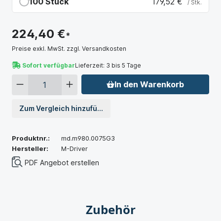
100 Stück
179,52 €
*
/ Stk.
Du sparst 44,88 €
224,40 €
*
Preise exkl. MwSt. zzgl. Versandkosten
Sofort verfügbar
Lieferzeit: 3 bis 5 Tage
In den Warenkorb
Zum Vergleich hinzufügen
Produktnr.:
md.m980.0075G3
Hersteller:
M-Driver
PDF Angebot erstellen
Zubehör