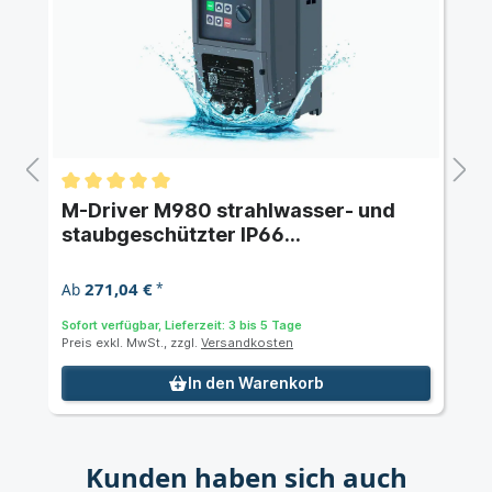
M-Driver M980 strahlwasser- und
staubgeschützter IP66
Frequenzumrichter mit 15 kW 400 V
AC dreiphasig
271,04 €
Ab
*
Sofort verfügbar, Lieferzeit: 3 bis 5 Tage
Preis exkl. MwSt., zzgl.
Versandkosten
In den Warenkorb
Kunden haben sich auch