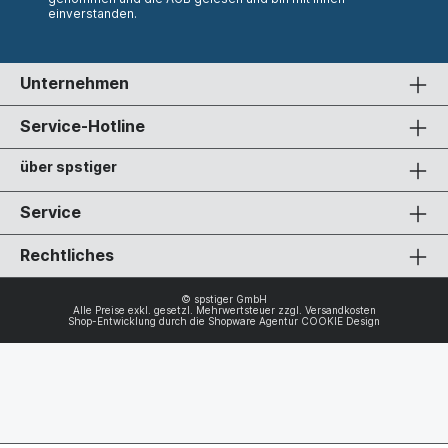
einverstanden.
Unternehmen
Service-Hotline
über spstiger
Service
Rechtliches
© spstiger GmbH
Alle Preise exkl. gesetzl. Mehrwertsteuer zzgl.
Versandkosten
Shop-Entwicklung durch die
Shopware Agentur COOKIE Design