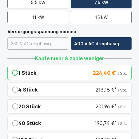
5,5 kW
7,5 kW
11 kW
15 kW
Versorgungsspannung nominal
230 V AC einphasig
400 V AC dreiphasig
Kaufe mehr & zahle weniger
1 Stück
224,40 €
*
/ Stk.
4 Stück
213,18 €
*
/ Stk.
Du sparst 11,22 €
20 Stück
201,96 €
*
/ Stk.
Du sparst 22,44 €
40 Stück
190,74 €
*
/ Stk.
Du sparst 33,66 €