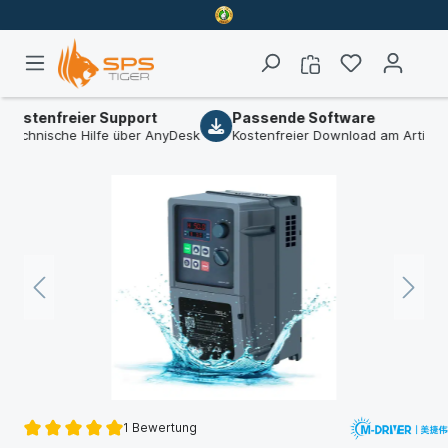
tenfreier Support
Passende Software
nische Hilfe über AnyDesk
Kostenfreier Download am Artikel
1 Bewertung