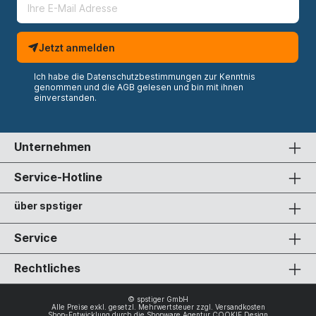
Jetzt anmelden
Ich habe die
Datenschutzbestimmungen
zur Kenntnis
genommen und die
AGB
gelesen und bin mit ihnen
einverstanden.
Unternehmen
Service-Hotline
über spstiger
Service
Rechtliches
© spstiger GmbH
Alle Preise exkl. gesetzl. Mehrwertsteuer zzgl.
Versandkosten
Shop-Entwicklung durch die
Shopware Agentur COOKIE Design