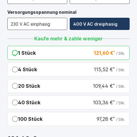
Versorgungsspannung nominal
230 V AC einphasig
400 V AC dreiphasig
Kaufe mehr & zahle weniger
1 Stück
121,60 €
*
/ Stk.
4 Stück
115,52 €
*
/ Stk.
Du sparst 6,08 €
20 Stück
109,44 €
*
/ Stk.
Du sparst 12,16 €
40 Stück
103,36 €
*
/ Stk.
Du sparst 18,24 €
100 Stück
97,28 €
*
/ Stk.
Du sparst 24,32 €