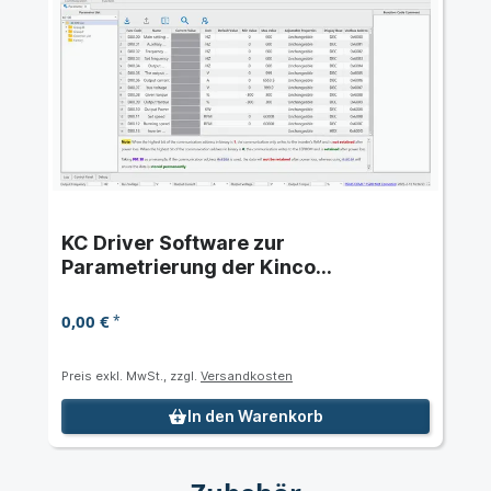
KC Driver Software zur
Parametrierung der Kinco
Frequenzumrichter der Serien KC100
und KC200
0,00 €
*
Preis exkl. MwSt., zzgl.
Versandkosten
In den Warenkorb