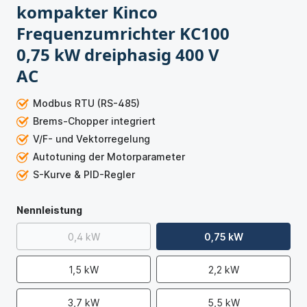
kompakter Kinco
Frequenzumrichter KC100
0,75 kW dreiphasig 400 V
AC
Modbus RTU (RS-485)
Brems-Chopper integriert
V/F- und Vektorregelung
Autotuning der Motorparameter
S-Kurve & PID-Regler
Nennleistung
0,4 kW
0,75 kW
1,5 kW
2,2 kW
3,7 kW
5,5 kW