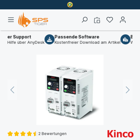
ier Support
Passende Software
B2B-S
 Hilfe über AnyDesk
Kostenfreier Download am Artikel
Wir sin
2 Bewertungen