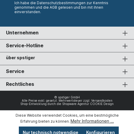
Ich habe die
Datenschutzbestimmungen
zur Kenntnis
genommen und die
AGB
gelesen und bin mit ihnen
einverstanden.
Unternehmen
Service-Hotline
über spstiger
Service
Rechtliches
© spstiger GmbH
Alle Preise exkl. gesetzl. Mehrwertsteuer zzgl.
Versandkosten
Shop-Entwicklung durch die
Shopware Agentur COOKIE Design
Diese Website verwendet Cookies, um eine bestmögliche
Mehr Informationen ...
Erfahrung bieten zu können.
Nur technisch notwendige
Konfigurieren