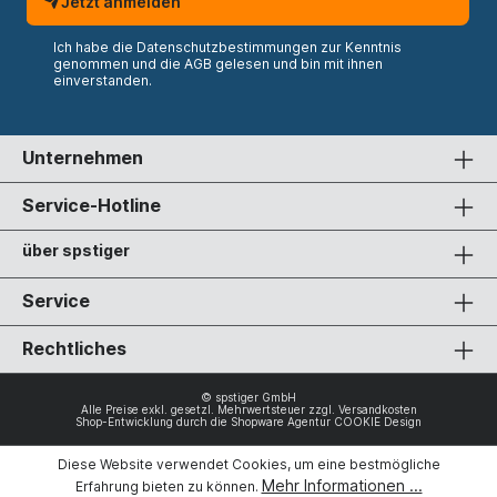
Jetzt anmelden
Ich habe die
Datenschutzbestimmungen
zur Kenntnis
genommen und die
AGB
gelesen und bin mit ihnen
einverstanden.
Unternehmen
Service-Hotline
über spstiger
Service
Rechtliches
© spstiger GmbH
Alle Preise exkl. gesetzl. Mehrwertsteuer zzgl.
Versandkosten
Shop-Entwicklung durch die
Shopware Agentur COOKIE Design
Diese Website verwendet Cookies, um eine bestmögliche
Mehr Informationen ...
Erfahrung bieten zu können.