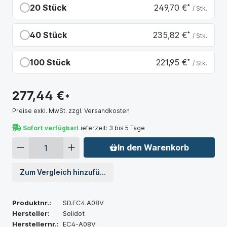
20 Stück
249,70 €
*
/ Stk.
Du sparst 27,74 €
40 Stück
235,82 €
*
/ Stk.
Du sparst 41,62 €
100 Stück
221,95 €
*
/ Stk.
Du sparst 55,49 €
277,44 €
*
Preise exkl. MwSt. zzgl. Versandkosten
Sofort verfügbar
Lieferzeit: 3 bis 5 Tage
In den Warenkorb
Zum Vergleich hinzufügen
Produktnr.:
SD.EC4.A08V
Hersteller:
Solidot
Herstellernr.:
EC4-A08V