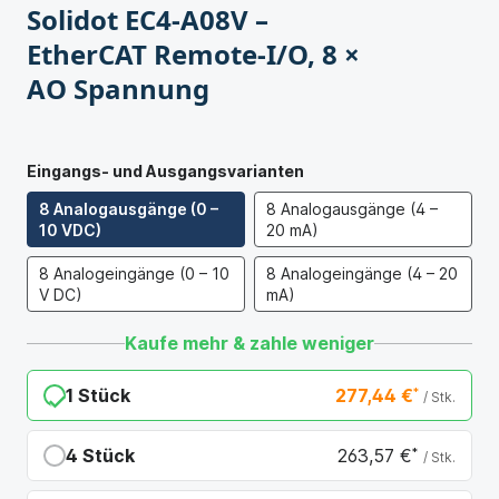
Solidot EC4-A08V –
EtherCAT Remote-I/O, 8 ×
AO Spannung
Eingangs- und Ausgangsvarianten
8 Analogausgänge (0 –
8 Analogausgänge (4 –
10 VDC)
20 mA)
8 Analogeingänge (0 – 10
8 Analogeingänge (4 – 20
V DC)
mA)
Kaufe mehr & zahle weniger
1 Stück
277,44 €
*
/ Stk.
4 Stück
263,57 €
*
/ Stk.
Du sparst 13,87 €