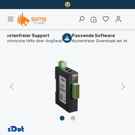
stenfreier Support
Passende Software
hnische Hilfe über AnyDesk
Kostenfreier Download am Artikel