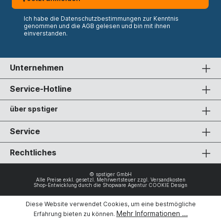
Ich habe die
Datenschutzbestimmungen
zur Kenntnis
genommen und die
AGB
gelesen und bin mit ihnen
einverstanden.
Unternehmen
Service-Hotline
über spstiger
Service
Rechtliches
© spstiger GmbH
Alle Preise exkl. gesetzl. Mehrwertsteuer zzgl.
Versandkosten
Shop-Entwicklung durch die
Shopware Agentur COOKIE Design
Diese Website verwendet Cookies, um eine bestmögliche
Mehr Informationen ...
Erfahrung bieten zu können.