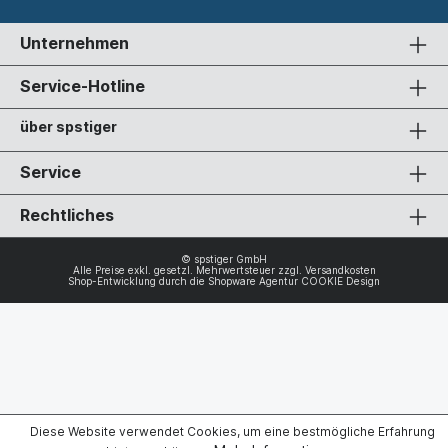
Unternehmen
Service-Hotline
über spstiger
Service
Rechtliches
© spstiger GmbH
Alle Preise exkl. gesetzl. Mehrwertsteuer zzgl.
Versandkosten
Shop-Entwicklung durch die
Shopware Agentur COOKIE Design
Diese Website verwendet Cookies, um eine bestmögliche Erfahrung