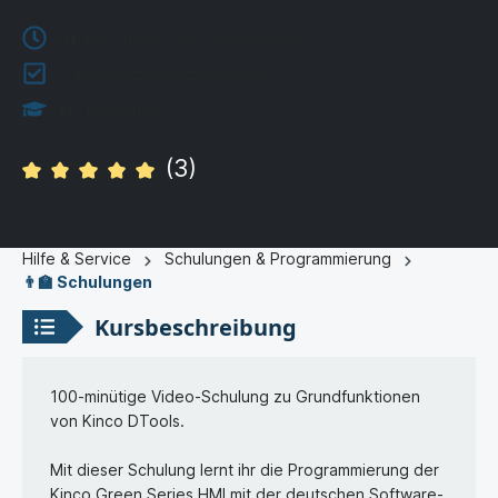
01:55
Stunden an Videomaterial
Unbegrenzte Nutzungsdauer**
12
Lektionen
(3)
Hilfe & Service
Schulungen & Programmierung
👨‍🏫 Schulungen
Kursbeschreibung
100-minütige Video-Schulung zu Grundfunktionen
von Kinco DTools.
Mit dieser Schulung lernt ihr die Programmierung der
Kinco Green Series HMI mit der deutschen Software-