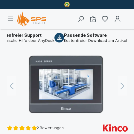
freier Support
Passende Software
B2
sche Hilfe über AnyDesk
Kostenfreier Download am Artikel
Wir
2 Bewertungen