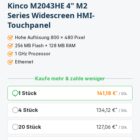
Kinco M2043HE 4" M2
Series Widescreen HMI-
Touchpanel
Hohe Auflösung 800 x 480 Pixel
256 MB Flash + 128 MB RAM
1 GHz Prozessor
Ethernet
Kaufe mehr & zahle weniger
1 Stück
141,18 €
*
/ Stk.
4 Stück
134,12 €
*
/ Stk.
Du sparst 7,06 €
20 Stück
127,06 €
*
/ Stk.
Du sparst 14,12 €