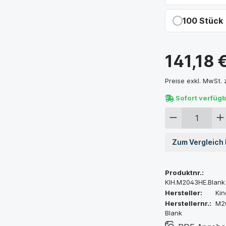
Du sparst 21
100 Stück
Du sparst 28
141,18 
Preise exkl. MwSt.
Sofort verfüg
Zum Vergleich
Produktnr.:
KIH.M2043HE.Blank
Hersteller:
Kin
Herstellernr.:
M2
Blank