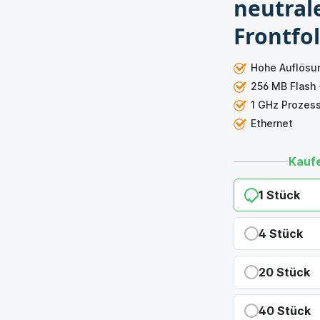
neutral
Frontfol
Hohe Auflösu
256 MB Flash
1 GHz Prozes
Ethernet
Kaufe
1 Stück
4 Stück
ty hat diese vielleicht schon
Du sparst 7,
20 Stück
rem
Support-Forum
Du sparst 14
40 Stück