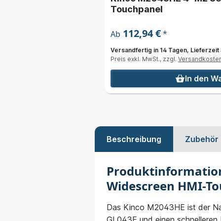
 mit IPS Display
Touchpanel
112,94 €
*
Ab
Versandfertig in 14 Tagen, Lieferzeit
Preis exkl. MwSt., zzgl.
Versandkoste
nkorb
In den W
Beschreibung
Zubehör
Produktinformatio
Widescreen HMI-Tou
Das Kinco M2043HE ist der Nac
GL043E und einen schnelleren Pr