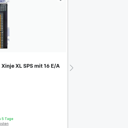
 Xinje XL SPS mit 16 E/A
Digitalerweiterung 
57,14 €
*
is 5 Tage
Sofort verfügbar, Lieferzeit:
osten
Preis exkl. MwSt., zzgl.
Vers