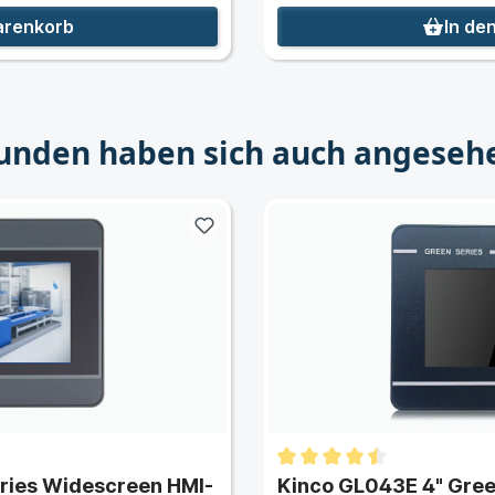
arenkorb
In de
unden haben sich auch angeseh
ries Widescreen HMI-
Kinco GL043E 4" Gree