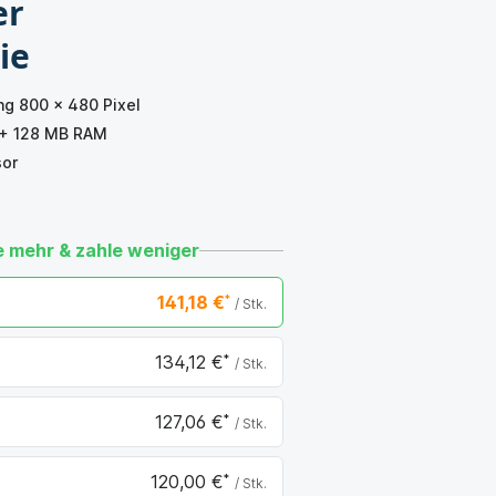
er
ie
ng 800 x 480 Pixel
 + 128 MB RAM
sor
 mehr & zahle weniger
141,18 €
*
/ Stk.
134,12 €
*
/ Stk.
06 €
127,06 €
*
/ Stk.
,12 €
120,00 €
*
/ Stk.