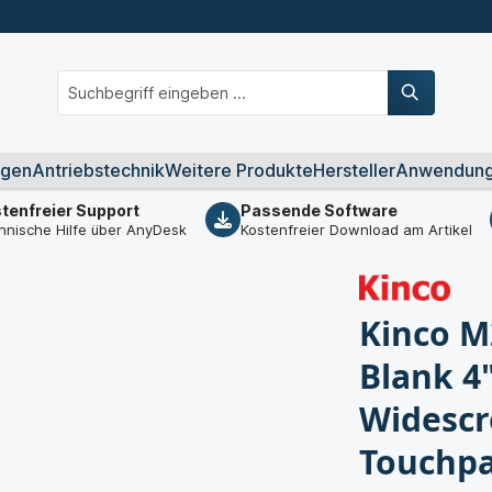
ngen
Antriebstechnik
Weitere Produkte
Hersteller
Anwendun
tenfreier Support
Passende Software
hnische Hilfe über AnyDesk
Kostenfreier Download am Artikel
Kinco M
Blank 4
Widescr
Touchpa