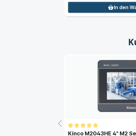
nkorb
In den W
K
: Kinco GT070HE 7"
Kinco M2043HE 4" M2 Se