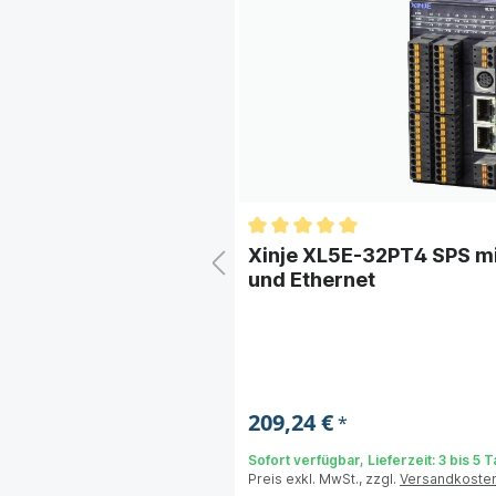
chulung für Kinco
Xinje XL5E-32PT4 SPS mi
und Ethernet
l
209,24 €
*
Sofort verfügbar, Lieferzeit: 3 bis 5 
Preis exkl. MwSt., zzgl.
Versandkoste