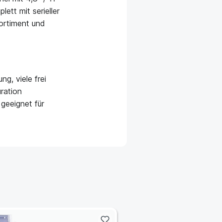
ett mit serieller
ortiment und
g, viele frei
ration
geeignet für