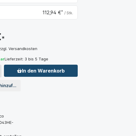
,18 €
112,94 €
*
/ Stk.
,24 €
€
*
 zzgl. Versandkosten
bar
Lieferzeit: 3 bis 5 Tage
In den Warenkorb
 hinzufügen
co
043HE-