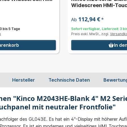
Widescreen HMI-Touch
Frontfolie
112,94 €
*
Ab
 3 bis 5 Tage
Sofort verfügbar, Lieferzeit: 3 b
n
Preis exkl. MwSt., zzgl.
Versandk
arenkorb
In de
Hersteller
Technische Daten
Bewertun
nen "Kinco M2043HE-Blank 4" M2 Seri
chpanel mit neutraler Frontfolie"
hfolger des GL043E. Es hat ein 4"-Display mit höherer Aufl
ozessor. Es ist ein modernes und vielseitiges HMI Touchpanel