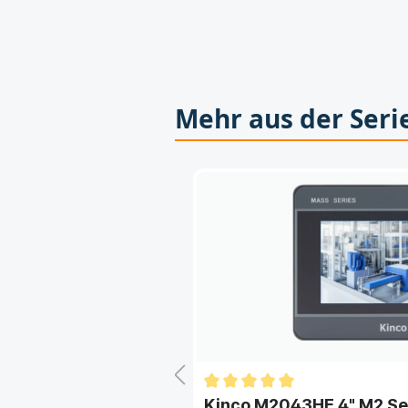
Mehr aus der Seri
 Series
Kinco M2043HE 4" M2 Se