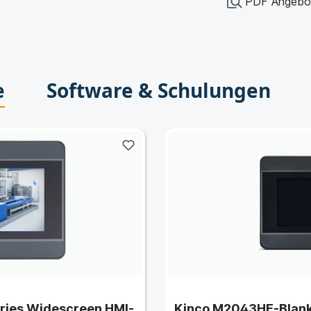
PDF Angebot
e
Software & Schulungen
ries Widescreen HMI-
Kinco M2043HE-Blank 