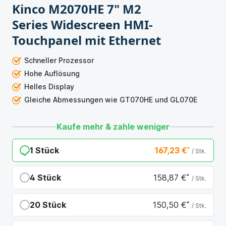
Kinco M2070HE 7" M2
Series Widescreen HMI-
Touchpanel mit Ethernet
Schneller Prozessor
Hohe Auflösung
Helles Display
Gleiche Abmessungen wie GT070HE und GL070E
Kaufe mehr & zahle weniger
1 Stück
167,23 €
*
/ Stk.
4 Stück
158,87 €
*
/ Stk.
Du sparst 8,36 €
20 Stück
150,50 €
*
/ Stk.
Du sparst 16,73 €