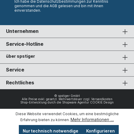
Ich habe die
Datenschutzbestimmungen
zur Kenntnis
genommen und die
AGB
gelesen und bin mit ihnen
einverstanden.
Unternehmen
Service-Hotline
über spstiger
Service
Rechtliches
© spstiger GmbH
Alle Preise exkl. gesetzl. Mehrwertsteuer zzgl.
Versandkosten
Shop-Entwicklung durch die
Shopware Agentur COOKIE Design
Diese Website verwendet Cookies, um eine bestmögliche
Mehr Informationen ...
Erfahrung bieten zu können.
Nur technisch notwendige
Konfigurieren