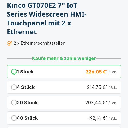
Kinco GT070E2 7" IoT
Series Widescreen HMI-
Touchpanel mit 2 x
Ethernet
2 x Ethernetschnittstellen
Kaufe mehr & zahle weniger
1 Stück
226,05 €
*
/ Stk.
4 Stück
214,75 €
*
/ Stk.
Du sparst 11,30 €
20 Stück
203,44 €
*
/ Stk.
Du sparst 22,61 €
40 Stück
192,14 €
*
/ Stk.
Du sparst 33,91 €