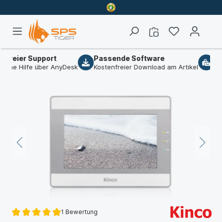
reier Support
Passende Software
B2B
he Hilfe über AnyDesk
Kostenfreier Download am Artikel
Wir 
1 Bewertung