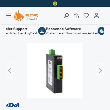
reier Support
Passende Software
B2B
che Hilfe über AnyDesk
Kostenfreier Download am Artikel
Wir 