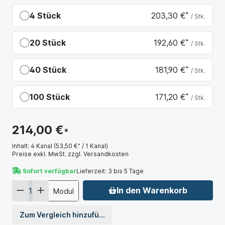
4 Stück
203,30 €
*
/ Stk.
Du sparst 10,70 €
20 Stück
192,60 €
*
/ Stk.
Du sparst 21,40 €
40 Stück
181,90 €
*
/ Stk.
Du sparst 32,10 €
100 Stück
171,20 €
*
/ Stk.
Du sparst 42,80 €
214,00 €
*
Inhalt:
4 Kanal
(53,50 €
*
/ 1 Kanal)
Preise exkl. MwSt. zzgl. Versandkosten
Sofort verfügbar
Lieferzeit: 3 bis 5 Tage
In den Warenkorb
Modul
Zum Vergleich hinzufügen