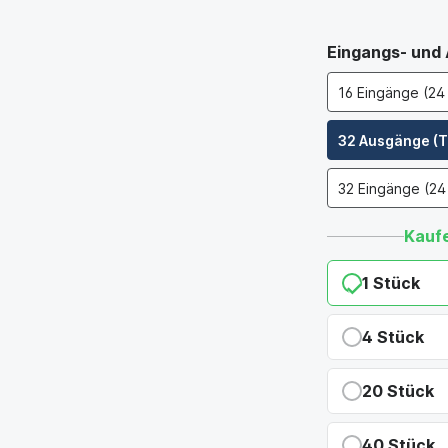
Eingangs- und
16 Eingänge (24
32 Ausgänge (T
32 Eingänge (24
Kaufe
1 Stück
4 Stück
ty hat diese vielleicht schon
Du sparst 5,
20 Stück
rem
Support-Forum
Du sparst 11
40 Stück