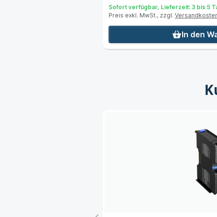
Sofort verfügbar, Lieferzeit: 3 bis 5 
Preis exkl. MwSt., zzgl.
Versandkoste
nkorb
In den W
K