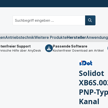
gen
Antriebstechnik
Weitere Produkte
Hersteller
Anwendung
tenfreier Support
Passende Software
hnische Hilfe über AnyDesk
Kostenfreier Download am Artikel
Solidot
XB6S.00
PNP-Typ,
Kanal