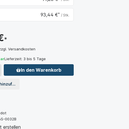
,52 €
93,44 €
*
/ Stk.
,36 €
€
*
 zzgl. Versandkosten
bar
Lieferzeit: 3 bis 5 Tage
In den Warenkorb
 hinzufügen
idot
6S-0032B
 erstellen