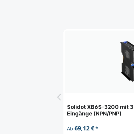
alogeingängen (4 -
Solidot XB6S-3200 mit 32
Eingänge (NPN/PNP)
69,12 €
*
Ab