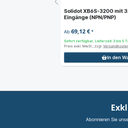
e digitale
Solidot XB6S-3200 mit 32
Eingänge (NPN/PNP)
69,12 €
*
Ab
Sofort verfügbar, Lieferzeit: 3 bis 5 
Preis exkl. MwSt., zzgl.
Versandkoste
nkorb
In den W
Exkl
Abonnieren Sie unse