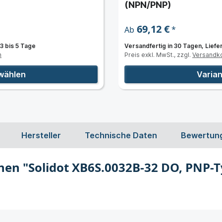
(NPN/PNP)
69,12 €
*
Ab
 3 bis 5 Tage
Versandfertig in 30 Tagen, Liefer
n
Preis exkl. MwSt., zzgl.
Versandk
wählen
Varia
Hersteller
Technische Daten
Bewertun
en "Solidot XB6S.0032B-32 DO, PNP-Ty