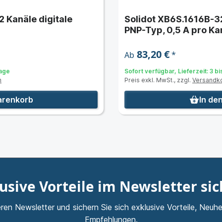
 Kanäle digitale
Solidot XB6S.1616B-32
PNP-Typ, 0,5 A pro Ka
83,20 €
*
Ab
Tage
Sofort verfügbar, Lieferzeit: 3 b
n
Preis exkl. MwSt., zzgl.
Versandk
arenkorb
In de
usive Vorteile im Newsletter si
ren Newsletter und sichern Sie sich exklusive Vorteile, Neuhe
Empfehlungen.