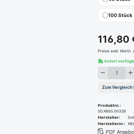
Du sparst 17
100 Stück
Du sparst 23
116,80 
Preise exkl. MwSt.
Sofort verfüg
Zum Vergleich
Produktnr.:
SD.XB6S.0032B
Hersteller:
Sol
Herstellernr.:
XB
PDF Angebot