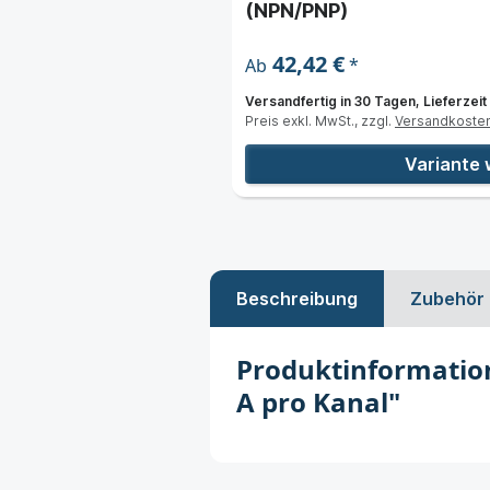
(NPN/PNP)
42,42 €
*
Ab
Versandfertig in 30 Tagen, Lieferzeit
Preis exkl. MwSt., zzgl.
Versandkoste
nkorb
Variante 
Beschreibung
Zubehör
Produktinformation
A pro Kanal"