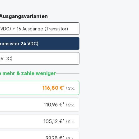
 Ausgangsvarianten
 VDC) + 16 Ausgänge (Transistor)
ransistor 24 VDC)
 V DC)
 mehr & zahle weniger
116,80 €
*
/ Stk.
110,96 €
*
/ Stk.
84 €
105,12 €
*
/ Stk.
,68 €
99,28 €
*
/ Stk.