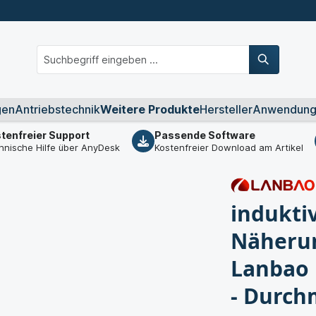
gen
Antriebstechnik
Weitere Produkte
Hersteller
Anwendung
tenfreier Support
Passende Software
hnische Hilfe über AnyDesk
Kostenfreier Download am Artikel
indukti
Näherun
Lanbao
- Durch