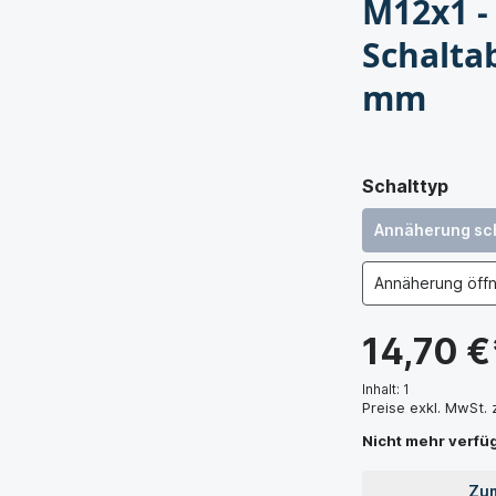
M12x1 -
Schalta
mm
Schalttyp
Annäherung schl
Annäherung öffn
14,70 €
ty hat diese vielleicht schon
Inhalt:
1
Preise exkl. MwSt.
rem
Support-Forum
Nicht mehr verfü
Zum