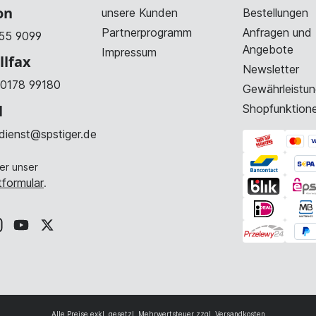
on
unsere Kunden
Bestellungen
Partnerprogramm
Anfragen und
55 9099
Angebote
Impressum
llfax
Newsletter
0178 99180
Gewährleistun
l
Shopfunktion
dienst@spstiger.de
er unser
formular
.
Alle Preise exkl. gesetzl. Mehrwertsteuer zzgl.
Versandkosten