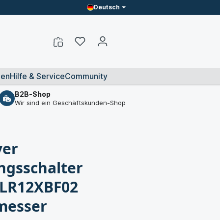
Deutsch
en
Hilfe & Service
Community
B2B-Shop
Wir sind ein Geschäftskunden-Shop
ver
gsschalter
 LR12XBF02
messer