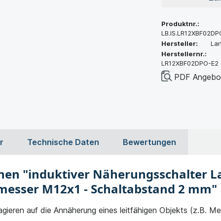
Produktnr.:
LB.IS.LR12XBF02DP
Hersteller:
La
Herstellernr.:
LR12XBF02DPO-E2
PDF Angebot
r
Technische Daten
Bewertungen
nen "induktiver Näherungsschalter 
messer M12x1 - Schaltabstand 2 mm"
gieren auf die Annäherung eines leitfähigen Objekts (z.B. Met