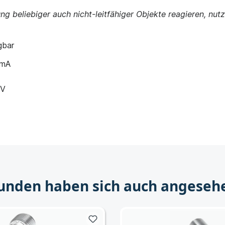
g beliebiger auch nicht-leitfähiger Objekte reagieren, nut
)
gbar
 mA
 V
unden haben sich auch angeseh