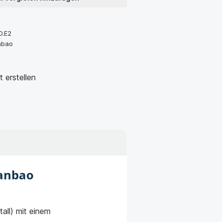
O.E2
nbao
 erstellen
Lanbao
all) mit einem