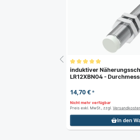
er Lanbao
induktiver Näherungssch
12x1 -
LR12XBN04 - Durchmesse
Schaltabstand 4 mm
14,70 €
*
Nicht mehr verfügbar
Preis exkl. MwSt., zzgl.
Versandkoste
nkorb
In den W