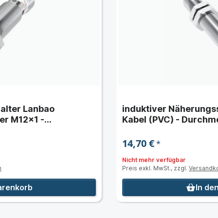
alter Lanbao
induktiver Näherungs
r M12x1 -
Kabel (PVC) - Durchm
Schaltabstand 2 mm
14,70 €
*
Nicht mehr verfügbar
n
Preis exkl. MwSt., zzgl.
Versandk
arenkorb
In de