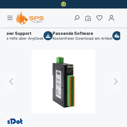
reier Support
Passende Software
B2B
he Hilfe über AnyDesk
Kostenfreier Download am Artikel
Wir 