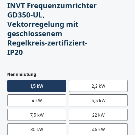
INVT Frequenzumrichter
GD350-UL,
Vektorregelung mit
geschlossenem
Regelkreis-zertifiziert-
IP20
Nennleistung
1,5 kW
2,2 kW
4 kW
5,5 kW
7,5 kW
22 kW
30 kW
45 kW