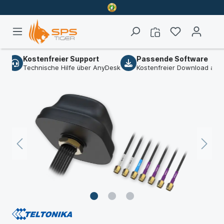
d
Kostenfreier Support
Passende Software
Technische Hilfe über AnyDesk
Kostenfreier Download am Art