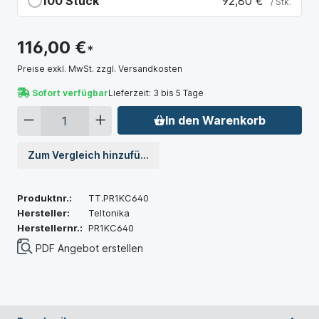
100 Stück
92,80 €
/ Stk.
Du sparst 23,20 €
116,00 €
*
Preise exkl. MwSt. zzgl. Versandkosten
Sofort verfügbar
Lieferzeit: 3 bis 5 Tage
In den Warenkorb
Zum Vergleich hinzufügen
Produktnr.:
TT.PR1KC640
Hersteller:
Teltonika
Herstellernr.:
PR1KC640
PDF Angebot erstellen