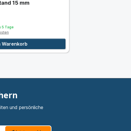
stand 15 mm
is 5 Tage
osten
n Warenkorb
chern
iten und persönliche