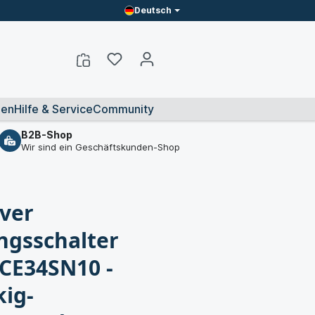
Deutsch
en
Hilfe & Service
Community
B2B-Shop
Wir sind ein Geschäftskunden-Shop
iver
gsschalter
CE34SN10 -
kig-