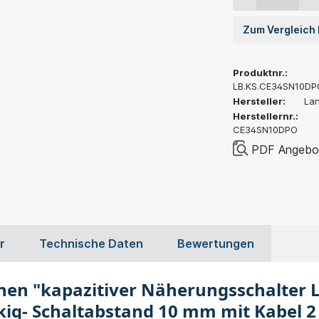
Zum Vergleich
Produktnr.:
LB.KS.CE34SN10DP
Hersteller:
La
Herstellernr.:
CE34SN10DPO
PDF Angebot
r
Technische Daten
Bewertungen
nen "kapazitiver Näherungsschalter 
kig- Schaltabstand 10 mm mit Kabel 