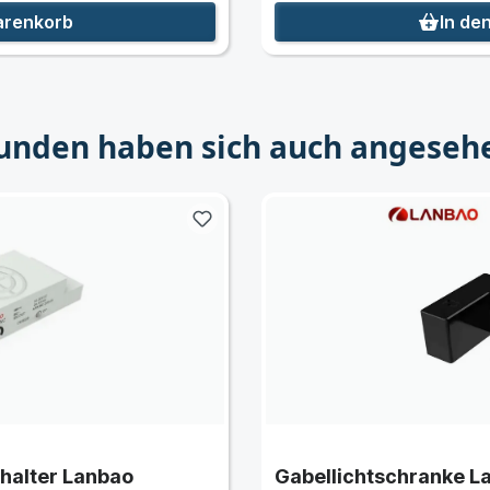
arenkorb
In de
unden haben sich auch angeseh
halter Lanbao
Gabellichtschranke 