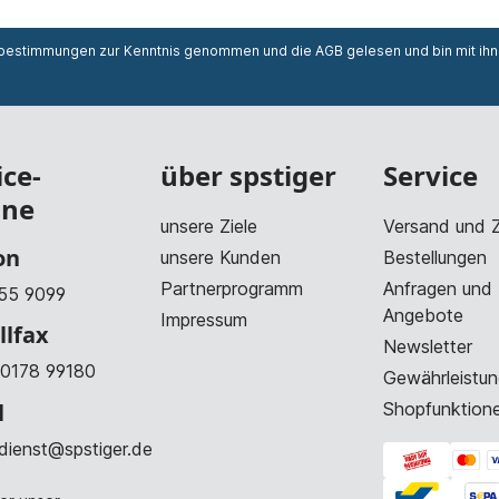
zbestimmungen
zur Kenntnis genommen und die
AGB
gelesen und bin mit ih
ice-
über spstiger
Service
ine
unsere Ziele
Versand und 
on
unsere Kunden
Bestellungen
Partnerprogramm
Anfragen und
55 9099
Angebote
Impressum
llfax
Newsletter
0178 99180
Gewährleistun
l
Shopfunktion
dienst@spstiger.de