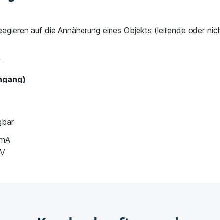
agieren auf die Annäherung eines Objekts (leitende oder nic
C
ingang)
gbar
 mA
 V