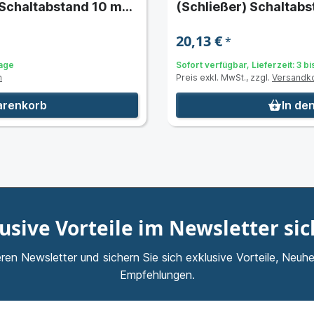
 Schaltabstand 10 mm
(Schließer) Schaltab
20,13 €
*
Tage
Sofort verfügbar, Lieferzeit: 3 b
n
Preis exkl. MwSt., zzgl.
Versandk
arenkorb
In de
usive Vorteile im Newsletter si
ren Newsletter und sichern Sie sich exklusive Vorteile, Neuhe
Empfehlungen.