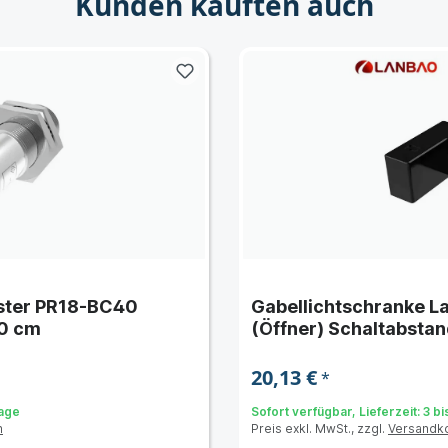
Kunden kauften auch
aster PR18-BC40
Gabellichtschranke 
 40 cm
(Öffner) Schaltabsta
20,13 €
*
Tage
Sofort verfügbar, Lieferzeit: 3 b
n
Preis exkl. MwSt., zzgl.
Versandk