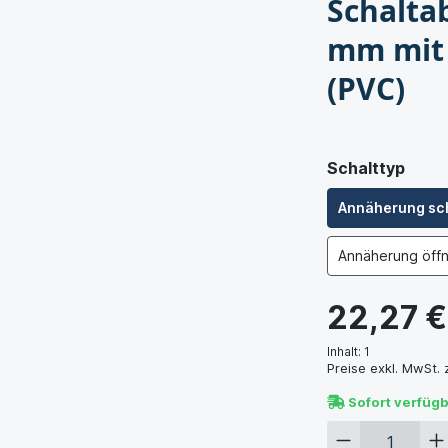
Schalta
mm mit 
(PVC)
Schalttyp
Annäherung schl
Annäherung öffn
22,27 
ty hat diese vielleicht schon
Inhalt:
1
Preise exkl. MwSt.
rem
Support-Forum
Sofort verfüg