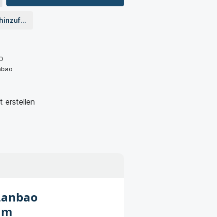
 hinzufügen
O
nbao
 erstellen
Lanbao
2 m