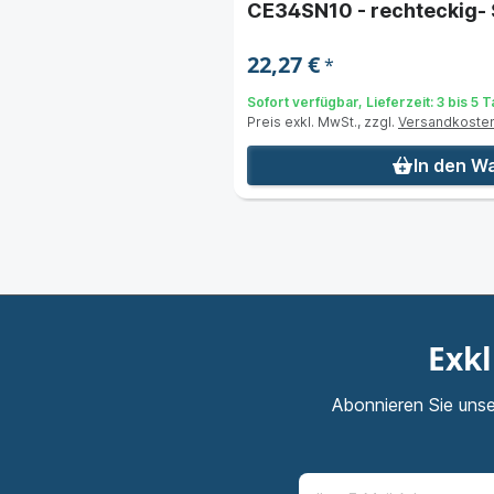
CE34SN10 - rechteckig-
mit Kabel 2 m (PVC)
22,27 €
*
Sofort verfügbar, Lieferzeit: 3 bis 5 
Preis exkl. MwSt., zzgl.
Versandkoste
In den W
Exkl
Abonnieren Sie unse