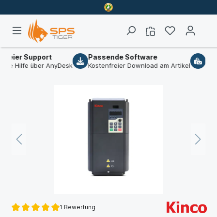
eier Support
Passende Software
B2B-
e Hilfe über AnyDesk
Kostenfreier Download am Artikel
Wir s
1 Bewertung