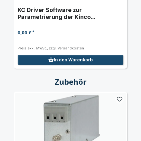
KC Driver Software zur
Parametrierung der Kinco
Frequenzumrichter der Serien KC100
und KC200
0,00 €
*
Preis exkl. MwSt., zzgl.
Versandkosten
In den Warenkorb
Zubehör