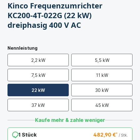
Kinco Frequenzumrichter
KC200-4T-022G (22 kW)
dreiphasig 400 V AC
Nennleistung
2,2 kW
5,5 kW
7,5 kW
11 kW
22 kW
30 kW
37 kW
45 kW
Kaufe mehr & zahle weniger
1 Stück
482,90 €
*
/ Stk.