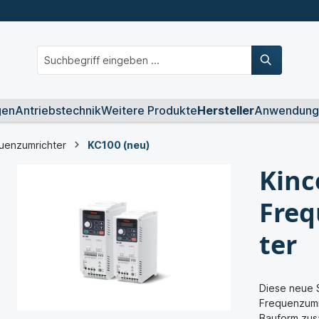
gen
Antriebstechnik
Weitere Produkte
Hersteller
Anwendung
uenzumrichter
KC100 (neu)
Kinc
Fre
ter
Diese neue 
Frequenzumr
Bauform zus