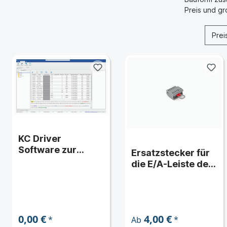
Preis und g
KC Driver
Software zur
Ersatzstecker für
Parametrierung
die E/A-Leiste der
der Kinco
Kinco KC100
Frequenzumrichte
Frequenzumrichte
r der Serien KC100
r
und KC200
0,00 €
4,00 €
*
*
Ab