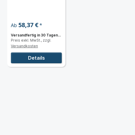
ein/dreiphasig
 & Typ)
230/400V AC
58,37 €
*
Ab
Versandfertig in 30 Tagen,
Preis exkl. MwSt., zzgl.
Lieferzeit 3 bis 5 Tage
Versandkosten
er
Details
)