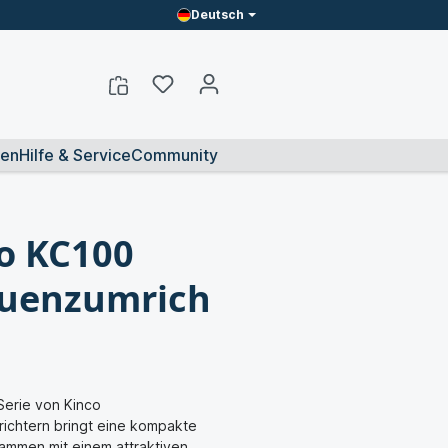
Deutsch
en
Hilfe & Service
Community
o KC100
quenzumrich
Serie von Kinco
ichtern bringt eine kompakte
ammen mit einem attraktiven