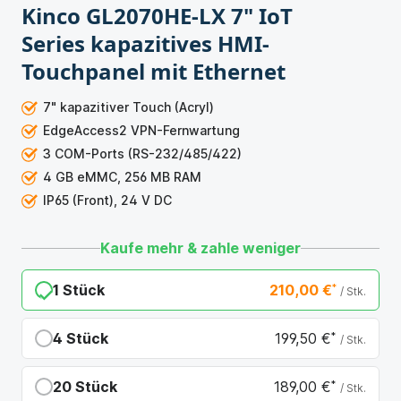
Kinco GL2070HE-LX 7" IoT
Series kapazitives HMI-
Touchpanel mit Ethernet
7" kapazitiver Touch (Acryl)
EdgeAccess2 VPN-Fernwartung
3 COM-Ports (RS-232/485/422)
4 GB eMMC, 256 MB RAM
IP65 (Front), 24 V DC
Kaufe mehr & zahle weniger
1 Stück
210,00 €
*
/ Stk.
4 Stück
199,50 €
*
/ Stk.
Du sparst 10,50 €
20 Stück
189,00 €
*
/ Stk.