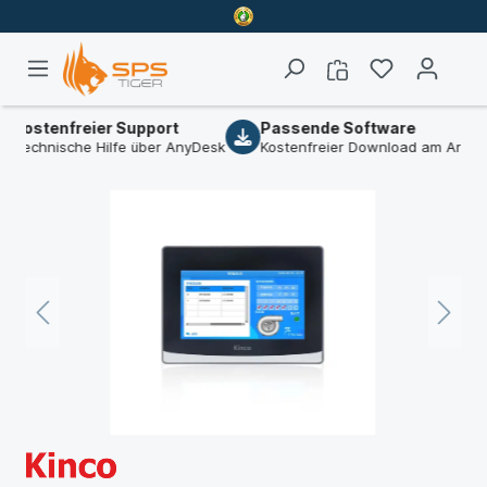
tenfreier Support
Passende Software
hnische Hilfe über AnyDesk
Kostenfreier Download am Artikel