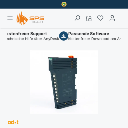
tenfreier Support
Passende Software
hnische Hilfe über AnyDesk
Kostenfreier Download am Artikel