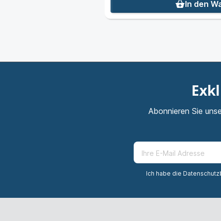
nkorb
In den W
Exkl
Abonnieren Sie unse
Ich habe die
Datenschut