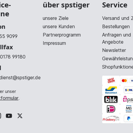
ice-
über spstiger
Service
ine
unsere Ziele
Versand und 
on
unsere Kunden
Bestellungen
Partnerprogramm
Anfragen und
55 9099
Angebote
Impressum
llfax
Newsletter
0178 99180
Gewährleistun
l
Shopfunktion
dienst@spstiger.de
er unser
formular
.