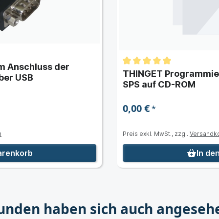
 Anschluss der
THINGET Programmier
ber USB
SPS auf CD-ROM
0,00 €
*
n
Preis exkl. MwSt., zzgl.
Versandk
arenkorb
In de
unden haben sich auch angeseh