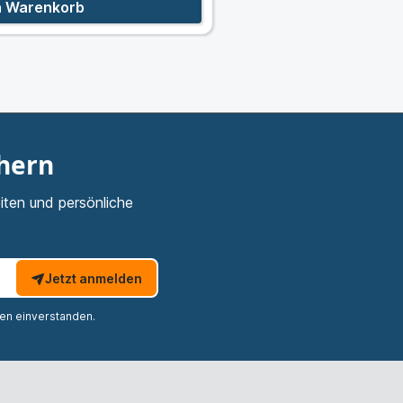
n Warenkorb
In
chern
iten und persönliche
Jetzt anmelden
nen einverstanden.