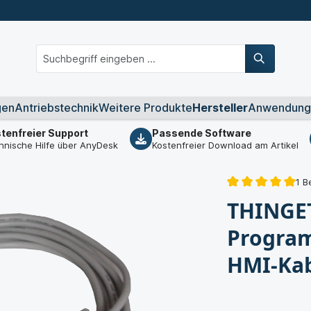
gen
Antriebstechnik
Weitere Produkte
Hersteller
Anwendung
tenfreier Support
Passende Software
hnische Hilfe über AnyDesk
Kostenfreier Download am Artikel
1 B
THINGET
Program
HMI-Ka