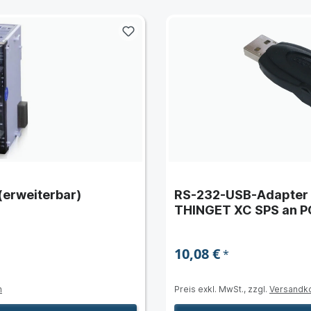
 (erweiterbar)
RS-232-USB-Adapter 
THINGET XC SPS an P
10,08 €
*
n
Preis exkl. MwSt., zzgl.
Versandk