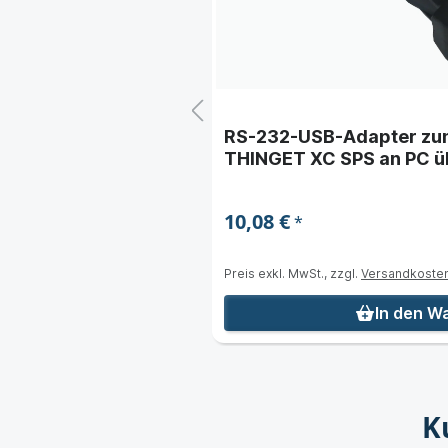
RS-232-USB-Adapter zum
THINGET XC SPS an PC ü
10,08 €
*
Preis exkl. MwSt., zzgl.
Versandkoste
nkorb
In den W
K