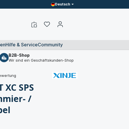
Deutsch
en
Hilfe & Service
Community
B2B-Shop
Wir sind ein Geschäftskunden-Shop
ewertung
 XC SPS
mier- /
bel