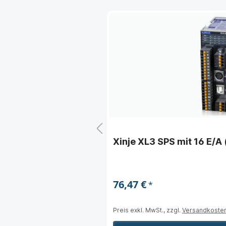
2 E/A (erweiterbar)
Xinje XL3 SPS mit 16 E/A
76,47 €
*
Preis exkl. MwSt., zzgl.
Versandkoste