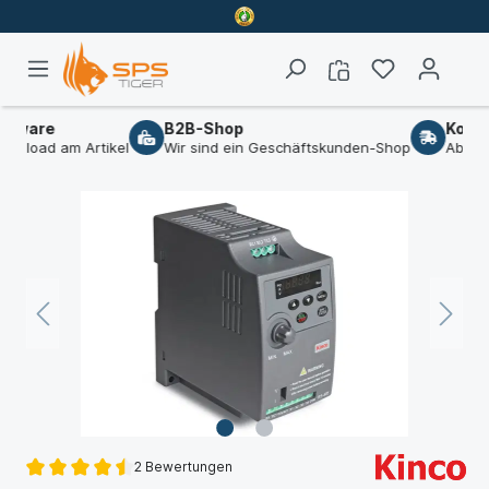
tware
B2B-Shop
Kosten
nload am Artikel
Wir sind ein Geschäftskunden-Shop
Ab 0,00€
2 Bewertungen